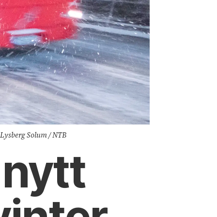
an Lysberg Solum / NTB
 nytt
vinter