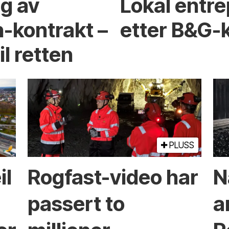
ng av
Lokal entre
-kontrakt –
etter B&G-
l retten
PLUSS
il
Rogfast-video har
N
passert to
a