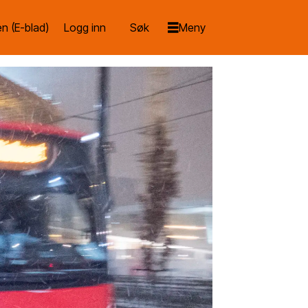
n (E-blad)
Logg inn