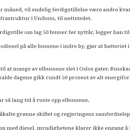
per måned, vil endelig ferdigstillelse være andre kva
frastruktur i Unibuss, til nettstedet.
digstille om lag 50 busser før nyttår, legger han til
iesel på alle bussene i indre by, gjør at batteriet 
l at mange av elbussene slet i Oslos gater. Busskaos
g kalde dagene gikk rundt 50 prosent av alt energif
tar så lang tid å ruste opp elbussene.
 såkalte grønne skiftet og regjeringens samferdselsp
pp med diesel, myndighetene klarer ikke engang å 