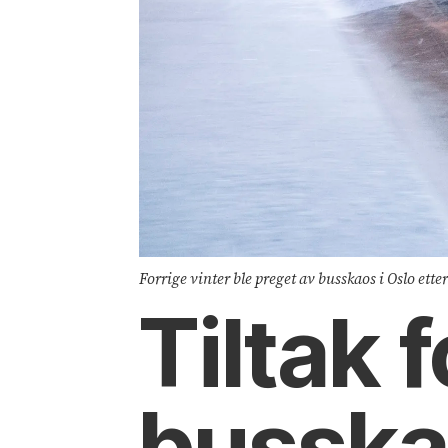
Forrige vinter ble preget av busskaos i Oslo et
Tiltak 
busskao