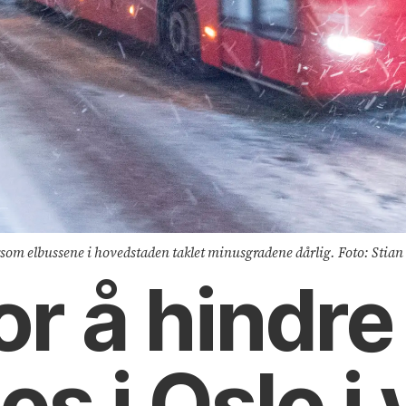
tersom elbussene i hovedstaden taklet minusgradene dårlig. Foto: Sti
for å hindre
s i Oslo i 