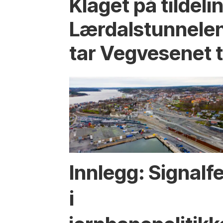
Klaget på tildeli
Lærdalstunnelen
tar Vegvesenet ti
Innlegg: Signalfe
i