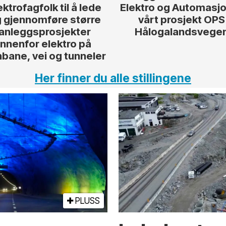
ektrofagfolk til å lede
Elektro og Automasjon
 gjennomføre større
vårt prosjekt OPS
anleggsprosjekter
Hålogalandsvege
innenfor elektro på
nbane, vei og tunneler
Her finner du alle stillingene
PLUSS