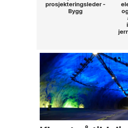
prosjekteringsleder -
el
Bygg
og
jer