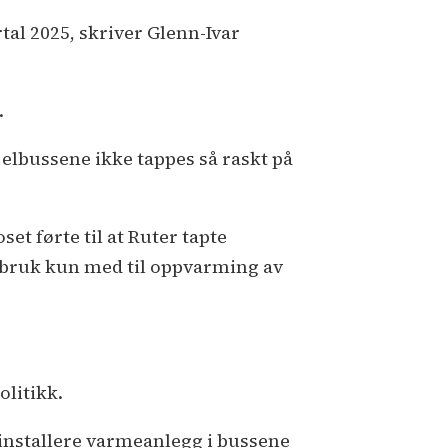
rtal 2025, skriver Glenn-Ivar
.
i elbussene ikke tappes så raskt på
et førte til at Ruter tapte
orbruk kun med til oppvarming av
olitikk.
installere varmeanlegg i bussene