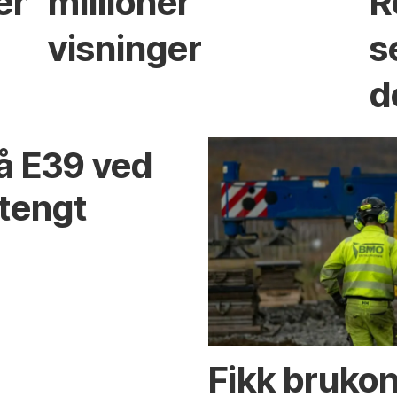
ken?
millioner
R
visninger
s
d
på E39 ved
stengt
Fikk brukon