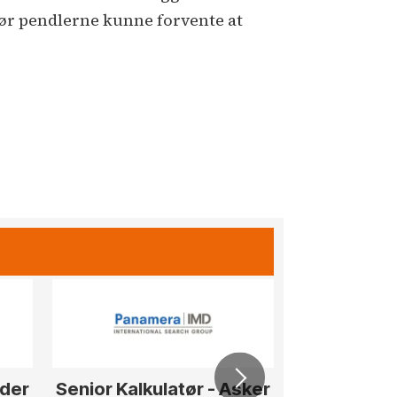
 bør pendlerne kunne forvente at
eder
Senior Kalkulatør - Asker
Senior T