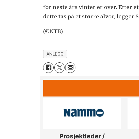
før neste års vinter er over. Etter
dette tas på et større alvor, legger Sv
(©NTB)
ANLEGG
Prosjektleder /