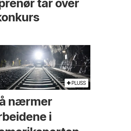
prenør tar over
konkurs
PLUSS
å nærmer
rbeidene i