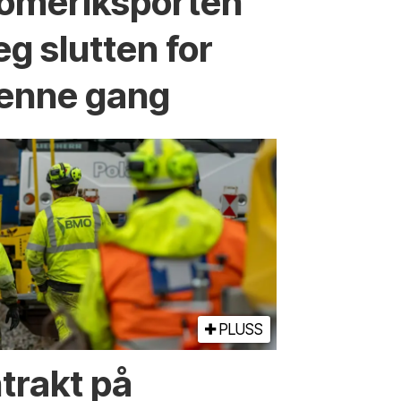
omeriksporten
eg slutten for
enne gang
PLUSS
trakt på