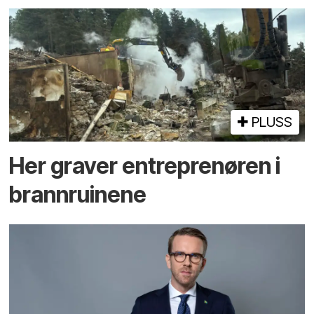
PLUSS
Her graver entreprenøren i
brann­ruinene