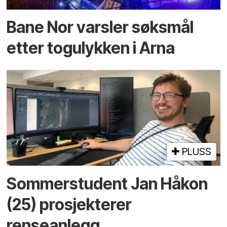
Bane Nor varsler søksmål
etter togulykken i Arna
PLUSS
Sommerstudent Jan Håkon
(25) prosjekterer
renseanlegg