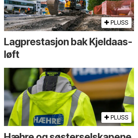
PLUSS
Lagprestasjon bak Kjeldaas-
løft
PLUSS
Hæhre og søster­selskapene