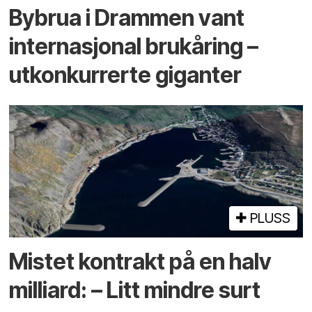
By­brua i Drammen vant
inter­nasjonal bru­kåring –
utkonkurrerte giganter
PLUSS
Mistet kontrakt på en halv
milliard: – Litt mindre surt