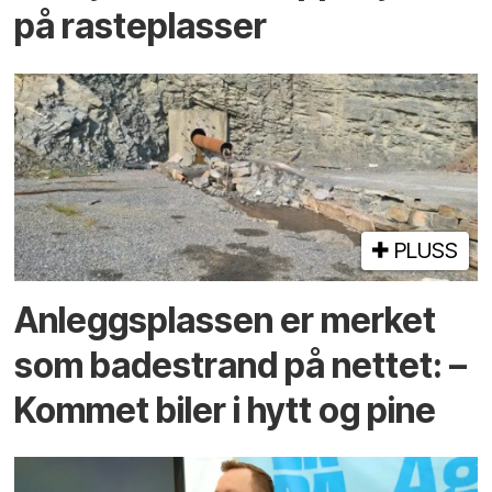
på rasteplasser
PLUSS
Anleggs­plassen er merket
som bade­strand på nettet: –
Kommet biler i hytt og pine