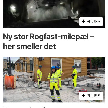
PLUSS
Ny stor Rogfast-milepæl –
her smeller det
PLUSS