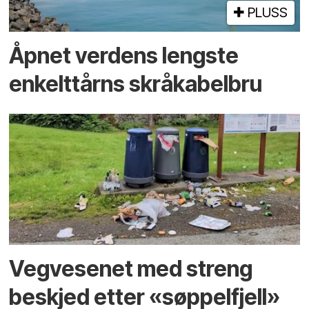
PLUSS
Åpnet verdens lengste
enkelt­tårns skrå­kabel­bru
Vegvesenet med streng
beskjed etter «søppelfjell»