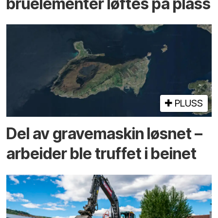
bru­elementer løftes på plass
PLUSS
Del av grave­maskin løsnet –
arbeider ble truffet i beinet