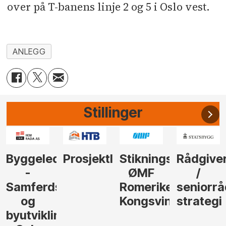
over på T-banens linje 2 og 5 i Oslo vest.
ANLEGG
Stillinger
der
Prosjektleder
Stikningsingeniør
Rådgiver
Anleggs
ØMF
/
til
sel
Romerike
seniorrådgiver
hotellpr
Kongsvinger
strategi
i Gulen
ng,