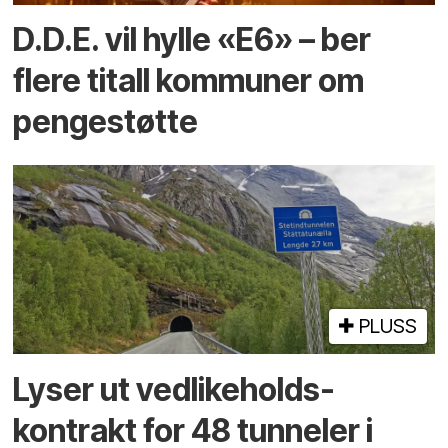
D.D.E. vil hylle «E6» – ber
flere titall kommuner om
pengestøtte
PLUSS
Lyser ut vedlikeholds­
kontrakt for 48 tunneler i