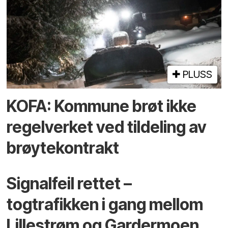
PLUSS
KOFA: Kommune brøt ikke
regelverket ved tildeling av
brøytekontrakt
Signalfeil rettet –
togtrafikken i gang mellom
Lillestrøm og Gardermoen