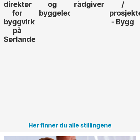
direktør
og
rådgiver
/
for
byggeleder
prosjekt
byggvirksomhet
- Bygg
på
Sørlandet
Her finner du alle stillingene