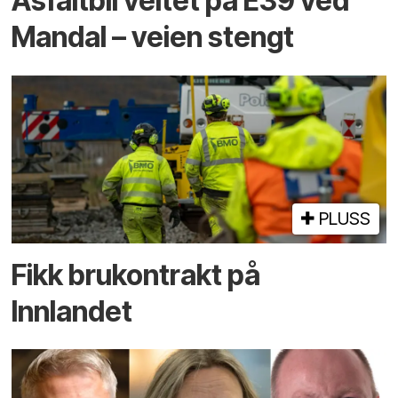
Asfaltbil veltet på E39 ved
Mandal – veien stengt
PLUSS
Fikk brukontrakt på
Innlandet