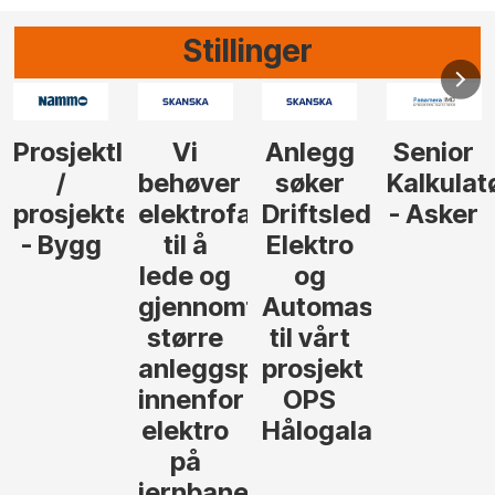
Stillinger
Anlegg
Senior
Senior
Prosjekt
søker
Kalkulatør
Tilbudsleder
r
agfolk
Driftsleder
- Asker
Anlegg
Elektro
- Oslo
og
føre
Automasjon
til vårt
rosjekter
prosjekt
OPS
Hålogalandsvegen
,