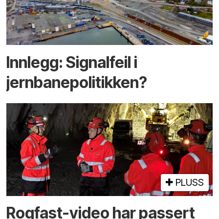
Innlegg: Signalfeil i
jernbanepolitikken?
PLUSS
Rogfast-video har passert