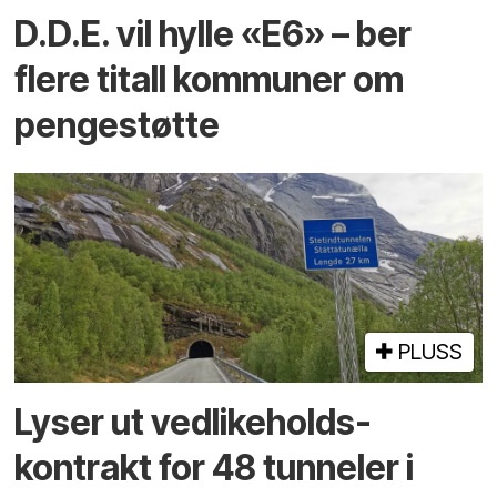
D.D.E. vil hylle «E6» – ber
flere titall kommuner om
pengestøtte
PLUSS
Lyser ut vedlikeholds­
kontrakt for 48 tunneler i