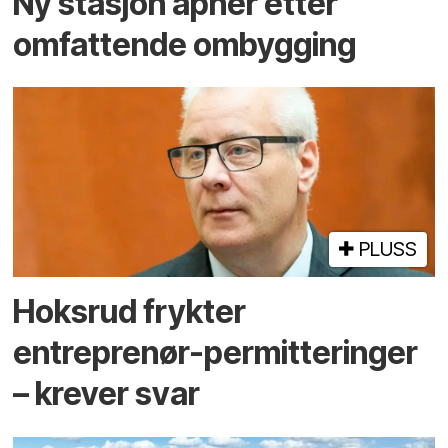
Ny stasjon åpner etter
omfattende ombygging
PLUSS
Hoksrud frykter
entreprenør-permitteringer
– krever svar