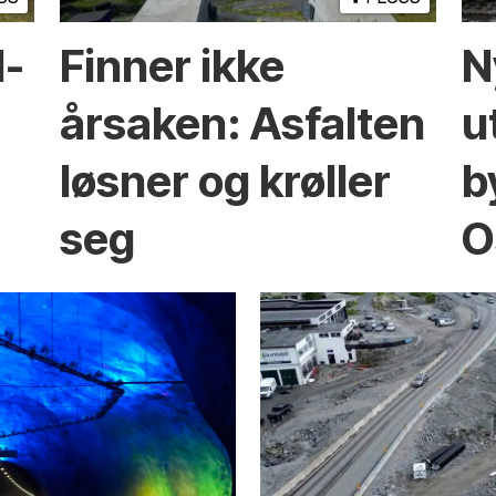
l­
Finner ikke
N
årsaken: Asfalten
u
løsner og krøller
b
seg
O