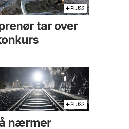
PLUSS
prenør tar over
konkurs
PLUSS
å nærmer