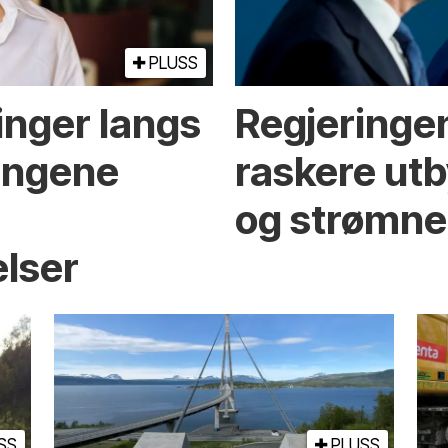
PLUSS
inger langs
Regjeringen
ningene
raskere utb
og strømne
elser
SS
PLUSS