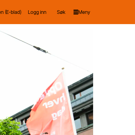
n (E-blad)
Logg inn