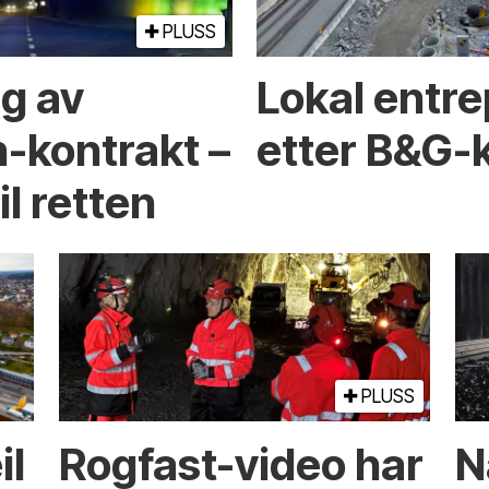
PLUSS
ng av
Lokal entre
-kontrakt –
etter B&G-
l retten
PLUSS
il
Rogfast-video har
N