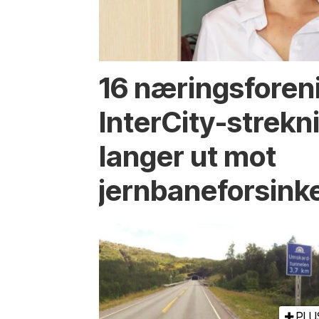
16 næringsforen
InterCity-strek
langer ut mot
jernbaneforsink
PLU