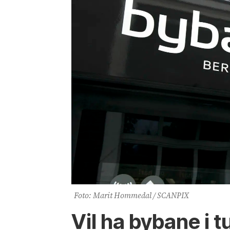
Foto: Marit Hommedal / SCANPIX
Vil ha bybane i 