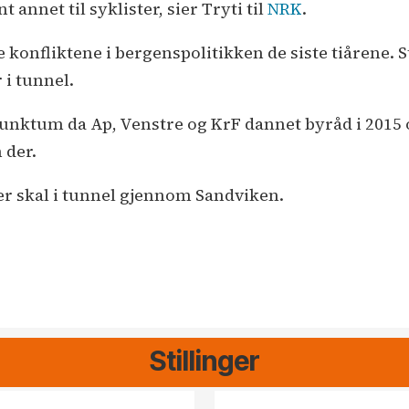
nt annet til syklister, sier Tryti til
NRK
.
 konfliktene i bergenspolitikken de siste tiårene. 
 i tunnel.
 punktum da Ap, Venstre og KrF dannet byråd i 201
 der.
er skal i tunnel gjennom Sandviken.
Stillinger