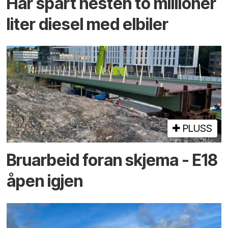
Har spart nesten to millioner
liter diesel med elbiler
PLUSS
Bruarbeid foran skjema - E18
åpen igjen