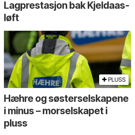
Lagprestasjon bak Kjeldaas-
løft
PLUSS
Hæhre og søster­selskapene
i minus – mor­selskapet i
pluss