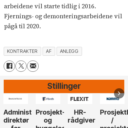
arbeidene vil starte tidlig i 2016.
Fjernings- og demonteringsarbeidene vil
pågå til 2020.
KONTRAKTER
AF
ANLEGG
Stillinger
-
HR-
Prosjektleder
Vi
Anlegg
rådgiver
/
behøver
søker