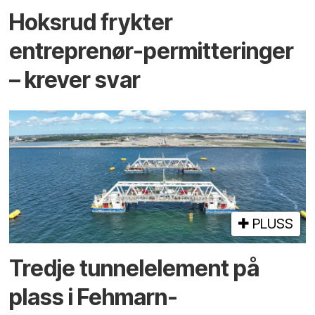
Hoksrud frykter
entreprenør-permitteringer
– krever svar
PLUSS
Tredje tunnel­element på
plass i Fehmarn-