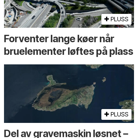
PLUSS
Forventer lange køer når
bru­elementer løftes på plass
PLUSS
Del av grave­maskin løsnet –