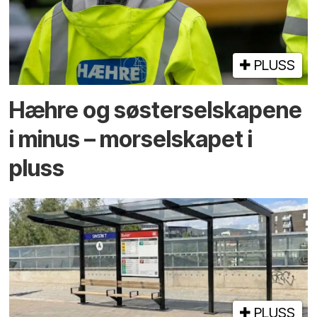
PLUSS
Hæhre og søster­selskapene
i minus – mor­selskapet i
pluss
PLUSS