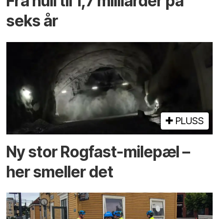
Fra null til 1,7 milliarder på
seks år
PLUSS
Ny stor Rogfast-milepæl –
her smeller det