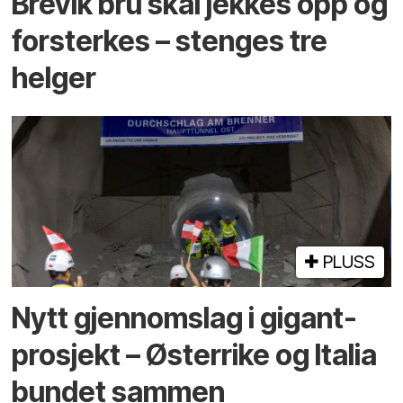
Brevik bru skal jekkes opp og
forsterkes – stenges tre
helger
PLUSS
Nytt gjennomslag i gigant­
prosjekt – Østerrike og Italia
bundet sammen