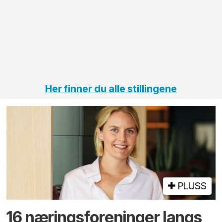
elektro
Hålogal
på
jernbane,
vei og
tunneler
Her finner du alle stillingene
PLUSS
16 næringsforeninger langs