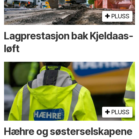
PLUSS
Lagprestasjon bak Kjeldaas-
løft
PLUSS
Hæhre og søster­selskapene