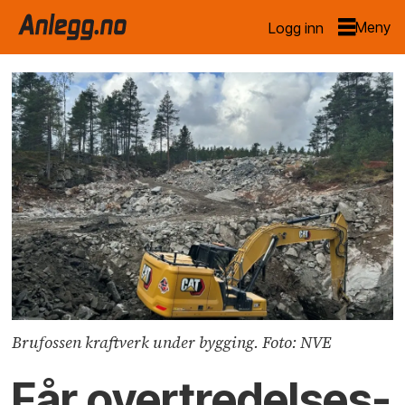
Logg inn
Brufossen kraftverk under bygging. Foto: NVE
Får overtredelses­