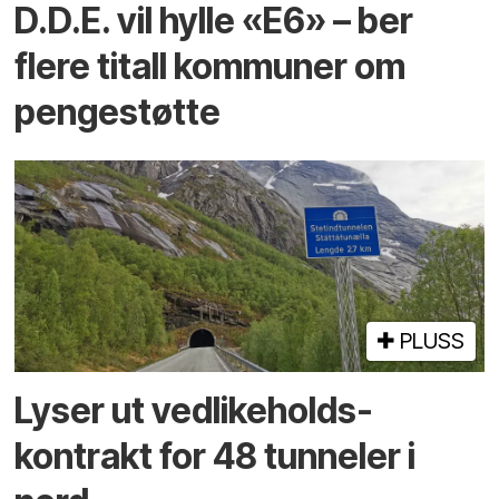
D.D.E. vil hylle «E6» – ber
flere titall kommuner om
pengestøtte
PLUSS
Lyser ut vedlikeholds­
kontrakt for 48 tunneler i