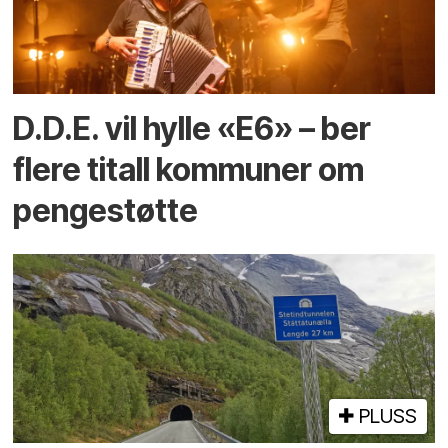
D.D.E. vil hylle «E6» – ber
flere titall kommuner om
pengestøtte
PLUSS