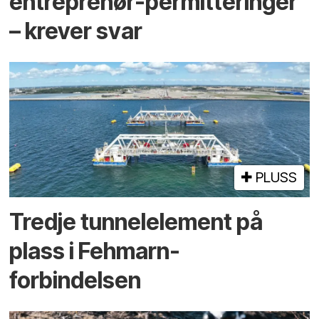
entreprenør-permitteringer
– krever svar
PLUSS
Tredje tunnel­element på
plass i Fehmarn-
forbindelsen