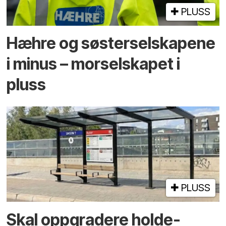
PLUSS
Hæhre og søster­selskapene
i minus – mor­selskapet i
pluss
PLUSS
Skal oppgradere holde­