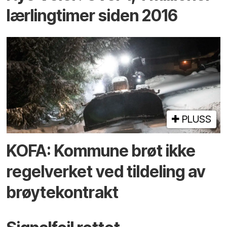
lærlingtimer siden 2016
PLUSS
KOFA: Kommune brøt ikke
regelverket ved tildeling av
brøytekontrakt