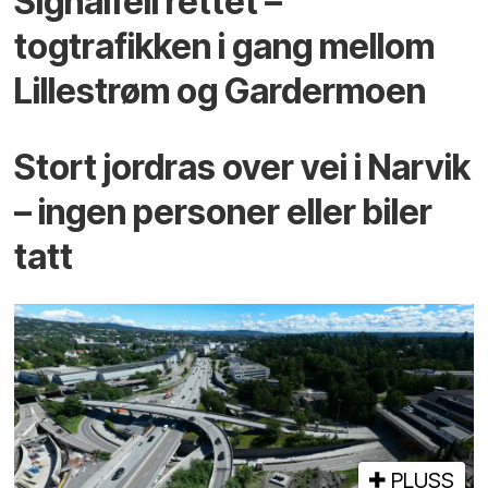
Signalfeil rettet –
togtrafikken i gang mellom
Lillestrøm og Gardermoen
Stort jordras over vei i Narvik
– ingen personer eller biler
tatt
PLUSS