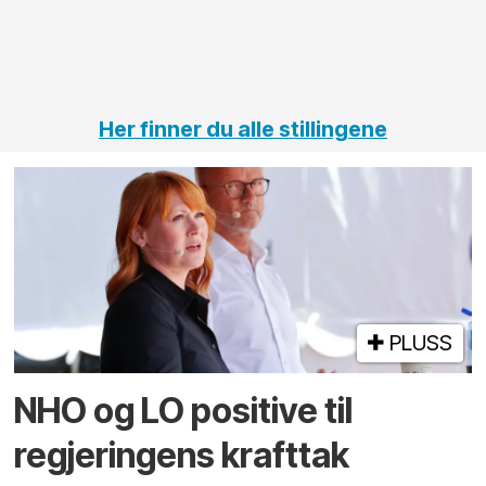
jernbane,
vei og
tunneler
Her finner du alle stillingene
PLUSS
NHO og LO positive til
regjeringens krafttak