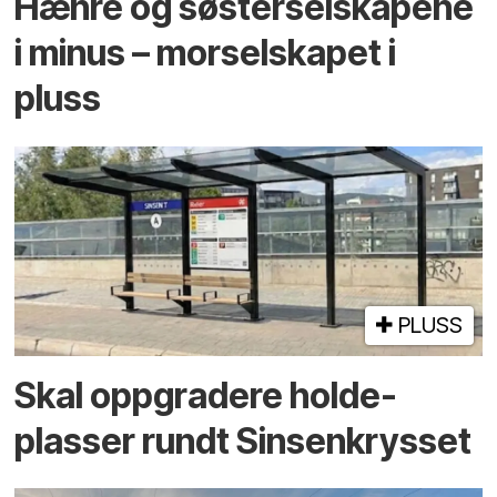
Hæhre og søster­selskapene
i minus – mor­selskapet i
pluss
PLUSS
Skal oppgradere holde­
plasser rundt Sinsenkrysset