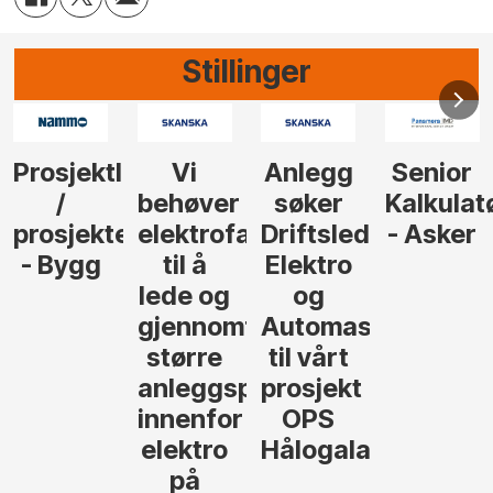
Stillinger
Anlegg
Senior
Senior
Prosjekt
søker
Kalkulatør
Tilbudsleder
r
agfolk
Driftsleder
- Asker
Anlegg
Elektro
- Oslo
og
føre
Automasjon
til vårt
rosjekter
prosjekt
OPS
Hålogalandsvegen