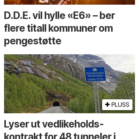
D.D.E. vil hylle «E6» – ber
flere titall kommuner om
pengestøtte
PLUSS
Lyser ut vedlikeholds­
kontrakt for 48 tunneler i