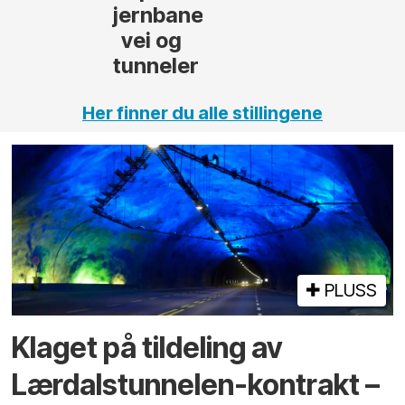
,
Her finner du alle stillingene
PLUSS
Klaget på tildeling av
Lærdalstunnelen-kontrakt –