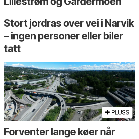
Lillestrøm og Gardermoen
Stort jordras over vei i Narvik
– ingen personer eller biler
tatt
PLUSS
Forventer lange køer når