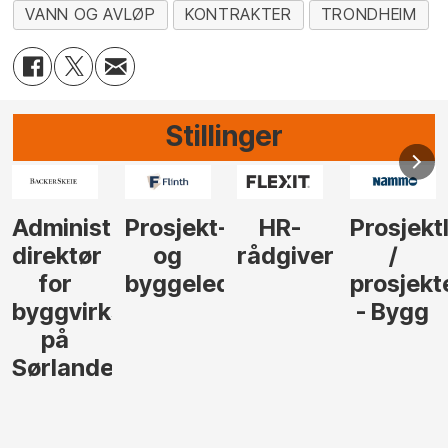
VANN OG AVLØP
KONTRAKTER
TRONDHEIM
Stillinger
-
HR-
Prosjektleder
Vi
Anlegg
rådgiver
/
behøver
søker
der
prosjekteringsleder
elektrofagfolk
Driftsle
- Bygg
til å
Elektro
lede og
og
gjennomføre
Automas
større
til vårt
anleggsprosjekter
prosjekt