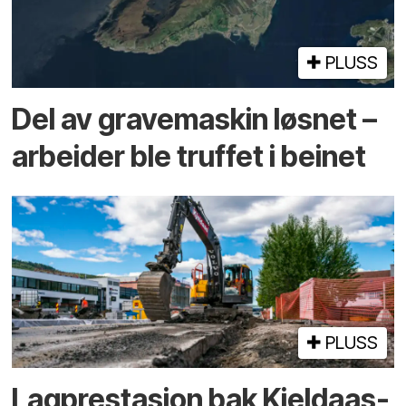
PLUSS
Del av grave­maskin løsnet –
arbeider ble truffet i beinet
PLUSS
Lagprestasjon bak Kjeldaas-