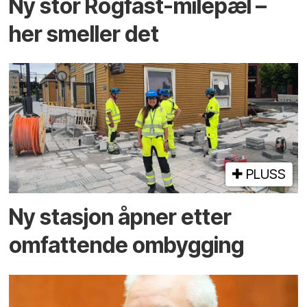
Ny stor Rogfast-milepæl –
her smeller det
PLUSS
Ny stasjon åpner etter
omfattende ombygging