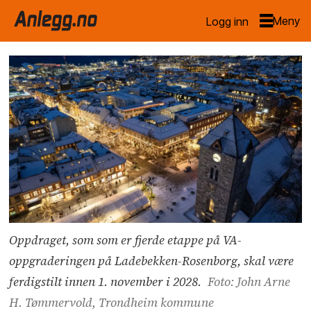
Logg inn
Oppdraget, som som er fjerde etappe på VA-
oppgraderingen på Ladebekken-Rosenborg, skal være
ferdigstilt innen 1. november i 2028.
Foto: John Arne
H. Tømmervold, Trondheim kommune