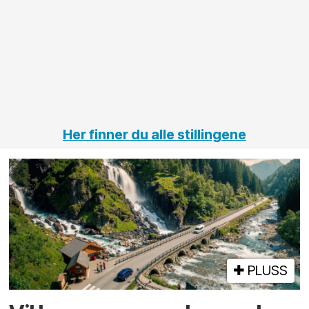
innenfor
OPS
elektro
Hålogal
på
jernbane,
vei og
tunneler
Her finner du alle stillingene
PLUSS