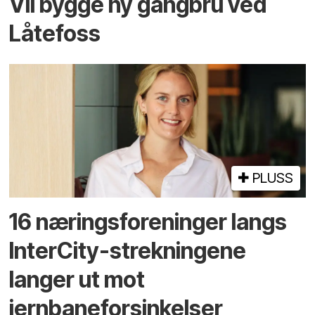
Vil bygge ny gangbru ved
Låtefoss
PLUSS
16 næringsforeninger langs
InterCity-strekningene
langer ut mot
jernbaneforsinkelser