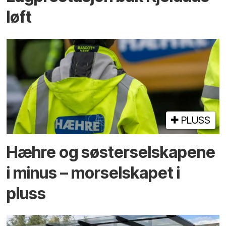
løft
PLUSS
Hæhre og søster­selskapene
i minus – mor­selskapet i
pluss