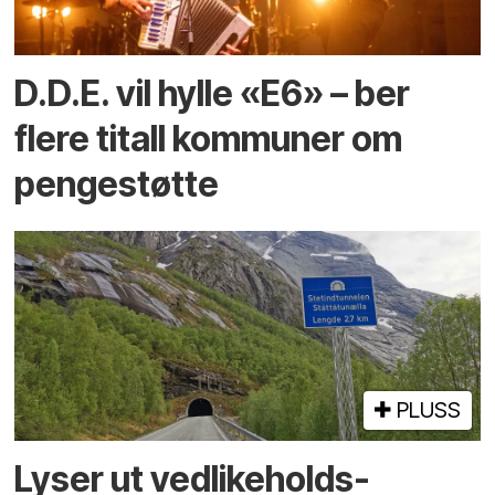
D.D.E. vil hylle «E6» – ber
flere titall kommuner om
pengestøtte
PLUSS
Lyser ut vedlikeholds­