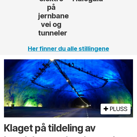
på
jernbane,
vei og
tunneler
Her finner du alle stillingene
PLUSS
Klaget på tildeling av