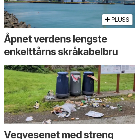
PLUSS
Åpnet verdens lengste
enkelt­tårns skrå­kabel­bru
Vegvesenet med streng