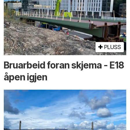
PLUSS
Bruarbeid foran skjema - E18
åpen igjen