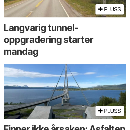
PLUSS
Langvarig tunnel­
oppgradering starter
mandag
PLUSS
Finner ikke årsaken: Asfalten