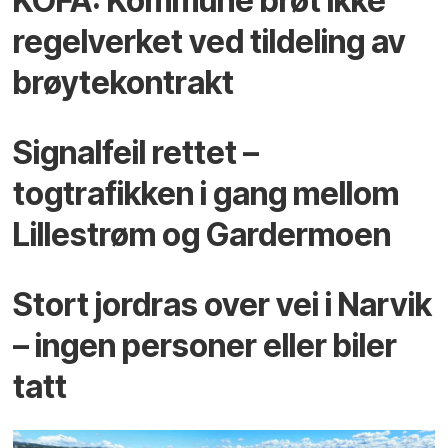
KOFA: Kommune brøt ikke
regelverket ved tildeling av
brøytekontrakt
Signalfeil rettet –
togtrafikken i gang mellom
Lillestrøm og Gardermoen
Stort jordras over vei i Narvik
– ingen personer eller biler
tatt