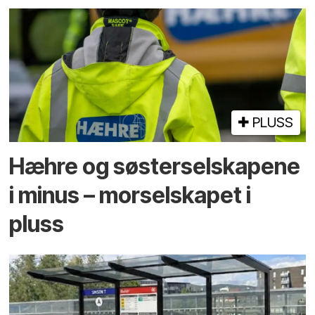
PLUSS
Hæhre og søster­selskapene
i minus – mor­selskapet i
pluss