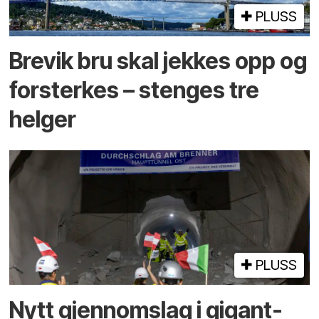
PLUSS
Brevik bru skal jekkes opp og
forsterkes – stenges tre
helger
PLUSS
Nytt gjennomslag i gigant­