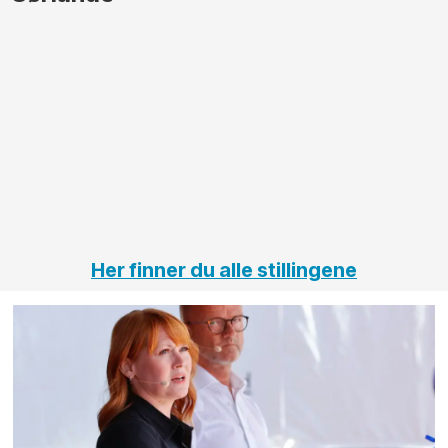
større
til vårt
anleggsprosjekter
prosjekt
innenfor
OPS
elektro
Hålogal
på
jernbane,
vei og
tunneler
Her finner du alle stillingene