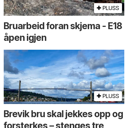
PLUSS
Bruarbeid foran skjema - E18
åpen igjen
PLUSS
Brevik bru skal jekkes opp og
forsterkes – stenges tre