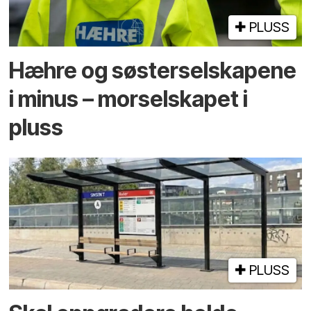
PLUSS
Hæhre og søster­selskapene
i minus – mor­selskapet i
pluss
PLUSS