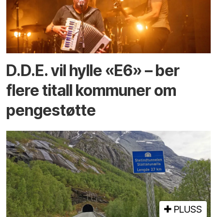
D.D.E. vil hylle «E6» – ber
flere titall kommuner om
pengestøtte
PLUSS