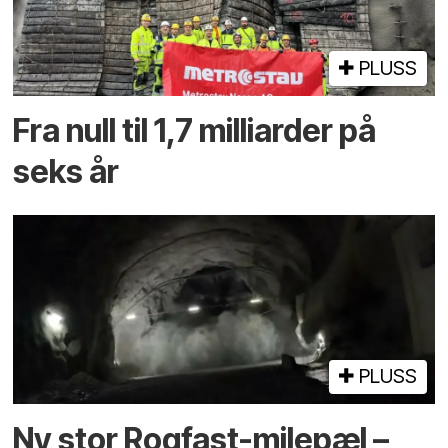
PLUSS
Fra null til 1,7 milliarder på
seks år
PLUSS
Ny stor Rogfast-milepæl –