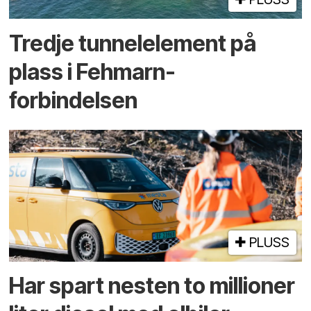
Tredje tunnel­element på
plass i Fehmarn-
forbindelsen
PLUSS
Har spart nesten to millioner