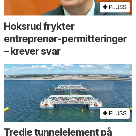
PLUSS
Hoksrud frykter
entreprenør-permitteringer
– krever svar
PLUSS
Tredje tunnel­element på