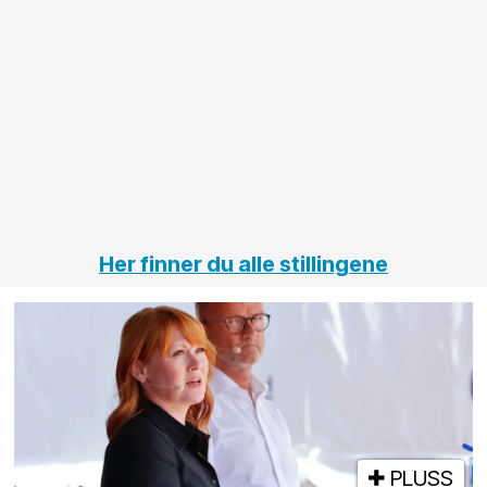
anleggsprosjekter
prosjekt
innenfor
OPS
elektro
Hålogal
på
jernbane,
vei og
tunneler
Her finner du alle stillingene
PLUSS