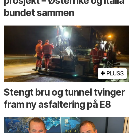
prosjekt – Østerrike og Italia
bundet sammen
PLUSS
Stengt bru og tunnel tvinger
fram ny asfaltering på E8