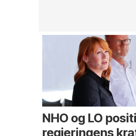
NHO og LO positiv
regjeringens kra