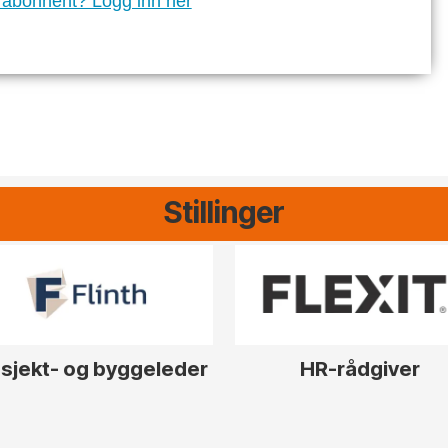
 abonnent? Logg inn her
Stillinger
sjekt- og byggeleder
HR-rådgiver