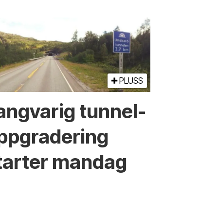
PLUSS
angvarig tunnel­
ppgradering
tarter mandag