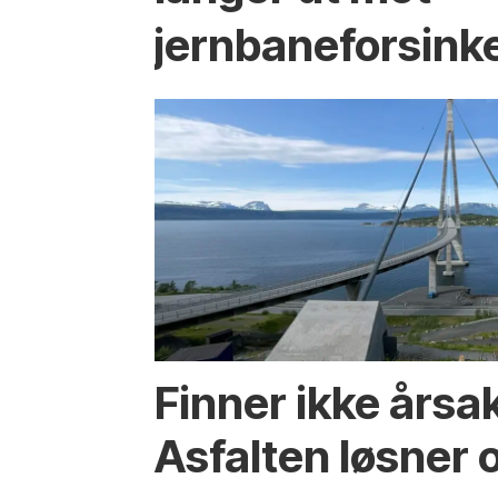
jernbaneforsink
Finner ikke årsa
Asfalten løsner o