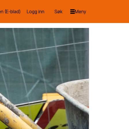
n (E-blad)
Logg inn