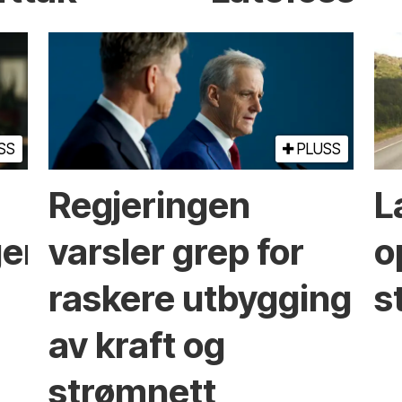
SS
PLUSS
Regjeringen
L
ger
varsler grep for
o
raskere utbygging
s
av kraft og
strømnett