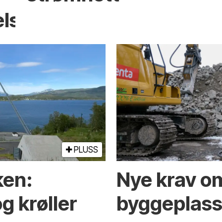
elser
PLUSS
ken:
Nye krav om
g krøller
byggeplasse