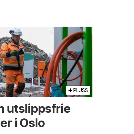
PLUSS
 utslippsfrie
r i Oslo