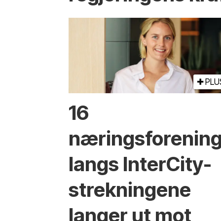
PLU
16
næringsforenin
langs InterCity-
strekningene
langer ut mot