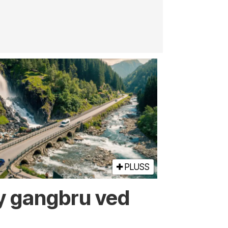
innenfor
jernbane, v
PLUSS
ny gangbru ved