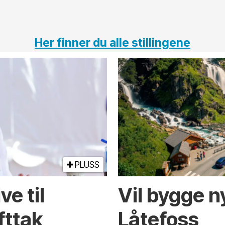
Her finner du alle stillingene
PLUSS
e til
Vil bygge 
fttak
Låtefoss