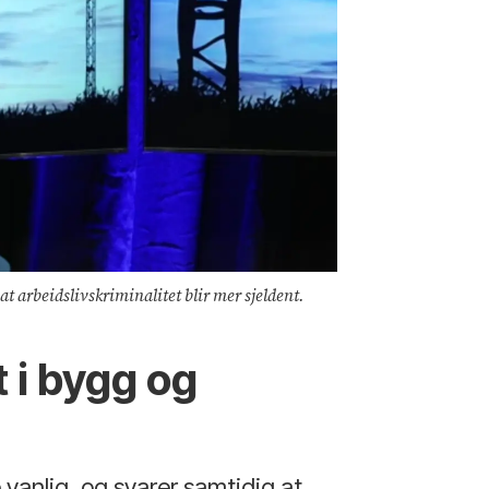
t arbeidslivskriminalitet blir mer sjeldent.
 i bygg og
 vanlig, og svarer samtidig at