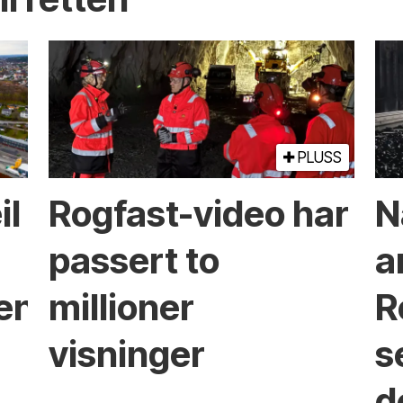
PLUSS
il
Rogfast-video har
N
passert to
a
ken?
millioner
R
visninger
s
d