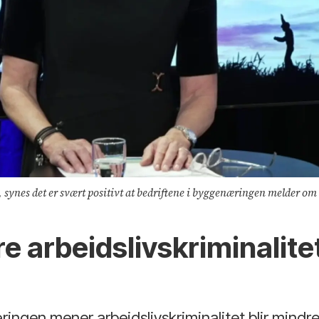
synes det er svært positivt at bedriftene i byggenæringen melder om a
 arbeidslivskriminalitet
ingen mener arbeidslivskriminalitet blir mindre