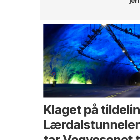
jer
Klaget på tildeli
Lærdalstunnelen
tar Vegvesenet ti