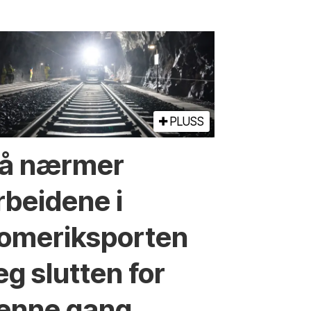
PLUSS
å nærmer
rbeidene i
omeriksporten
eg slutten for
enne gang