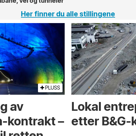
nbane, vei og tunneler
Her finner du alle stillingene
PLUSS
ng av
Lokal entre
-kontrakt –
etter B&G-
l retten