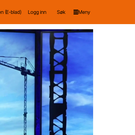
n (E-blad)
Logg inn