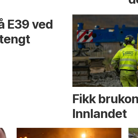
på E39 ved
stengt
Fikk brukon
Innlandet