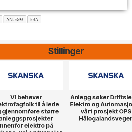
ANLEGG
EBA
Stillinger
Vi behøver
Anlegg søker Driftsl
ektrofagfolk til å lede
Elektro og Automasjon
 gjennomføre større
vårt prosjekt OPS
anleggsprosjekter
Hålogalandsvege
innenfor elektro på