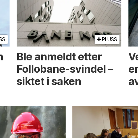
SS
PLUSS
n
Ble anmeldt etter
V
Follobane-svindel –
e
siktet i saken
a