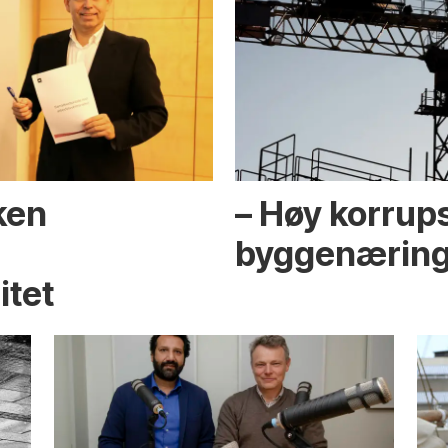
ken
– Høy korrups
byggenærin
itet