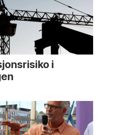
jonsrisiko i
gen