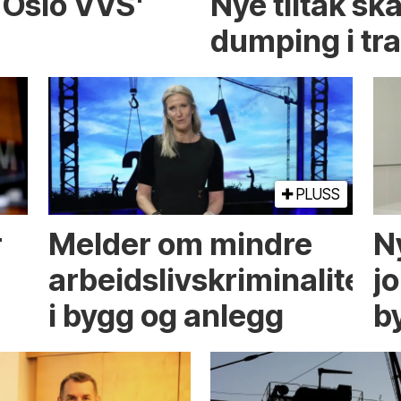
t Oslo VVS'
Nye tiltak sk
dumping i tr
PLUSS
r
Melder om mindre
Ny
arbeidslivskriminalitet
jo
i bygg og anlegg
b