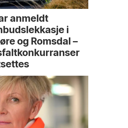
ar anmeldt
nbudslekkasje i
øre og Romsdal –
sfaltkonkurranser
tsettes