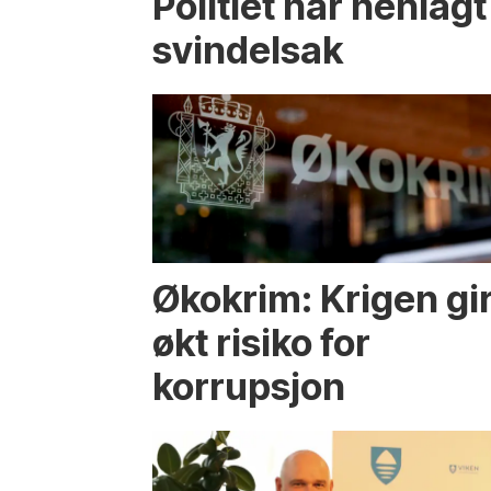
Politiet har henlag
svindelsak
Økokrim: Krigen gi
økt risiko for
korrupsjon