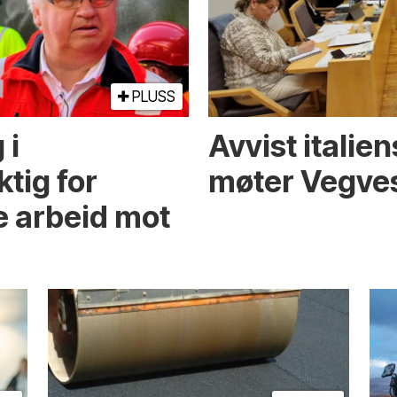
PLUSS
 i
Avvist italie
ktig for
møter Vegves
e arbeid mot