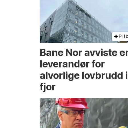
PLU
Bane Nor avviste e
leverandør for
alvorlige lovbrudd i
fjor