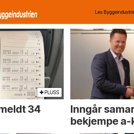
Les Byggeindustrie
PLUSS
meldt 34
Inngår samar
bekjempe a-