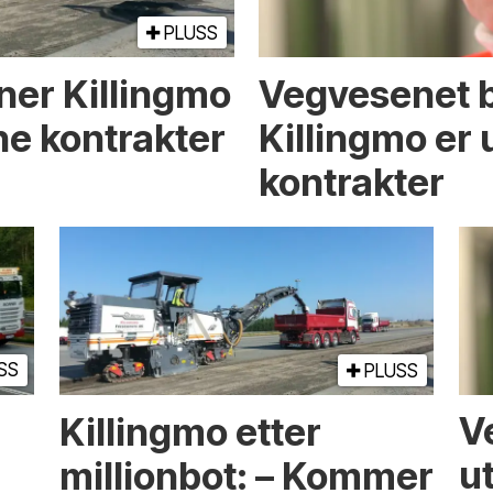
PLUSS
ner Killingmo
Vegvesenet b
ne kontrakter
Killingmo er 
kontrakter
SS
PLUSS
Killingmo etter
V
millionbot: – Kommer
u