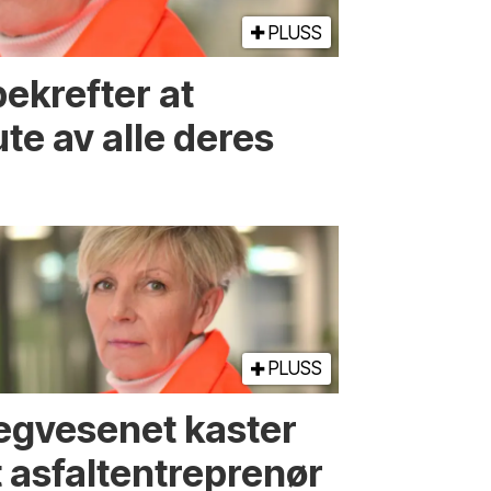
PLUSS
ekrefter at
ute av alle deres
PLUSS
egvesenet kaster
t asfaltentreprenør