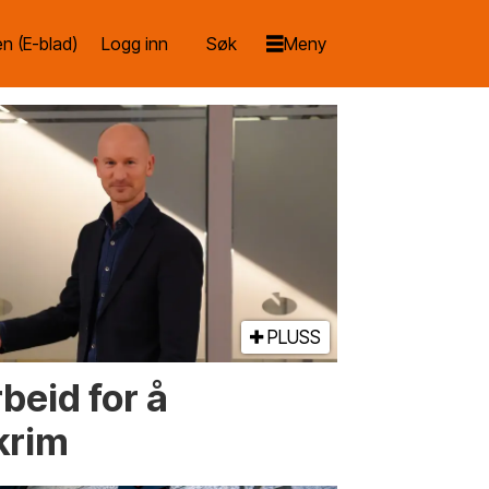
n (E-blad)
Logg inn
PLUSS
beid for å
krim