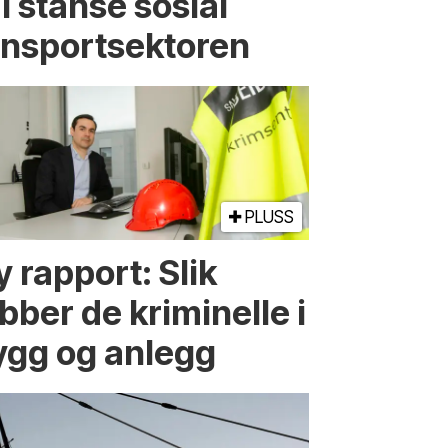
al stanse sosial
ansportsektoren
PLUSS
 rapport: Slik
bber de kriminelle i
ygg og anlegg