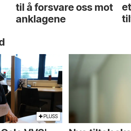
til å forsvare oss mot
et
anklagene
ti
dd
PLUSS