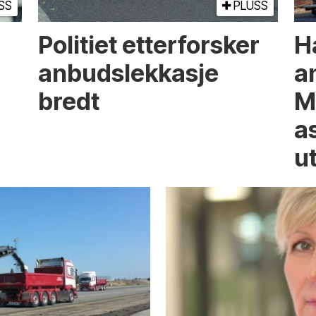
SS
PLUSS
Politiet etterforsker
H
anbudslekkasje
a
bredt
M
a
u