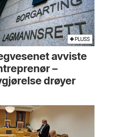
PLUSS
egvesenet avviste
ntreprenør –
vgjørelse drøyer