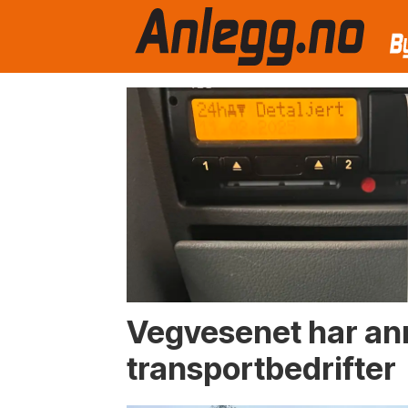
Emne:
arbeidslivskriminalitet
Vegvesenet har an
transportbedrifter