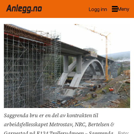
Logg inn
Saggrenda bru er en del av kontrakten til
arbeidsfellesskapet Metrostav, NRC, Bertelsen &
Garpestad på E134 Trollerudmoen – Saggrenda.
Foto: