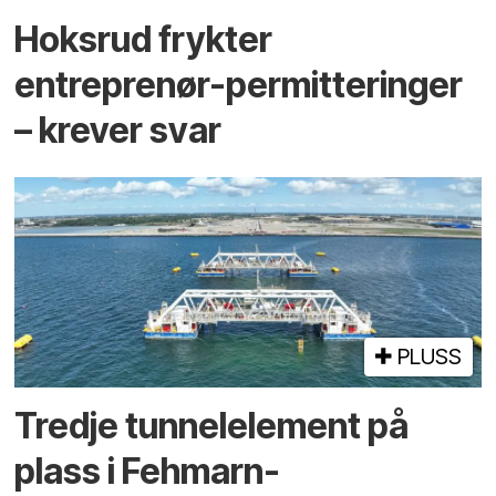
Hoksrud frykter
entreprenør-permitteringer
– krever svar
PLUSS
Tredje tunnel­element på
plass i Fehmarn-