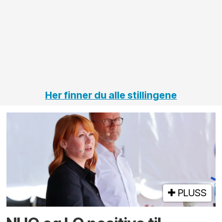
innenfor
OPS
elektro
Hålogal
på
jernbane,
vei og
tunneler
Her finner du alle stillingene
PLUSS