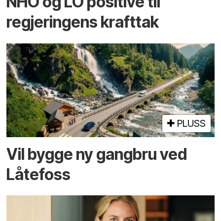
NHO og LO positive til
regjeringens krafttak
PLUSS
Vil bygge ny gangbru ved
Låtefoss