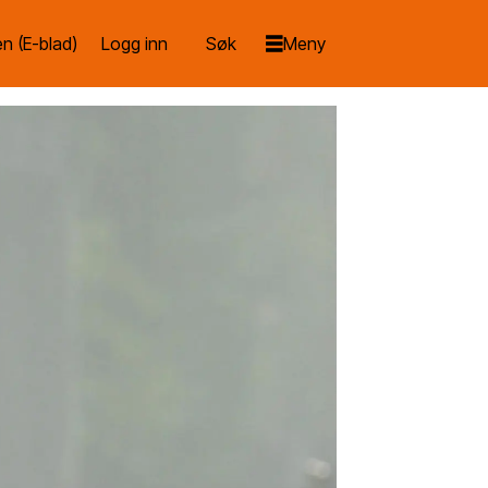
n (E-blad)
Logg inn