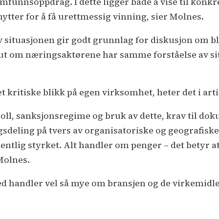
amfunnsoppdrag. I dette ligger både å vise til konk
ter for å få urettmessig vinning, sier Molnes.
v situasjonen gir godt grunnlag for diskusjon om bl
e ut om næringsaktørene har samme forståelse av si
t kritiske blikk på egen virksomhet, heter det i art
oll, sanksjonsregime og bruk av dette, krav til do
sdeling på tvers av organisatoriske og geografiske g
ntlig styrket. Alt handler om penger – det betyr at
Molnes.
 handler vel så mye om bransjen og de virkemidler 