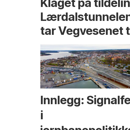
Klaget på tildeli
Lærdalstunnelen
tar Vegvesenet ti
Innlegg: Signalfe
i