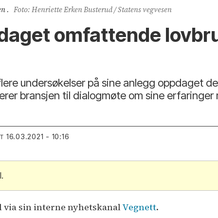
n .
Foto: Henriette Erken Busterud / Statens vegvesen
aget omfattende lovbrud
lere undersøkelser på sine anlegg oppdaget d
iterer bransjen til dialogmøte om sine erfaringe
16.03.2021 - 10:16
RT
.
l via sin interne nyhetskanal
Vegnett
.