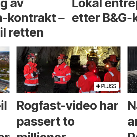
ng av
Lokal entre
-kontrakt –
etter B&G-
l retten
PLUSS
il
Rogfast-video har
N
passert to
a