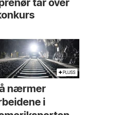
prenør tar over
konkurs
PLUSS
å nærmer
rbeidene i