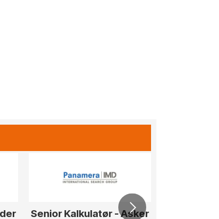
eder
Senior Kalkulatør - Asker
Senior T