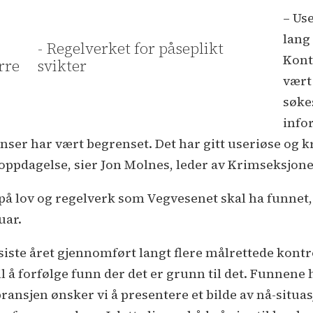
– Us
lang 
- Regelverket for påseplikt
Kont
rre
svikter
vært
søkes
info
nser har vært begrenset. Det har gitt useriøse og k
oppdagelse, sier Jon Molnes, leder av Krimseksjone
 lov og regelverk som Vegvesenet skal ha funnet, in
uar.
siste året gjennomført langt flere målrettede kontrol
il å forfølge funn der det er grunn til det. Funnen
ansjen ønsker vi å presentere et bilde av nå-situas