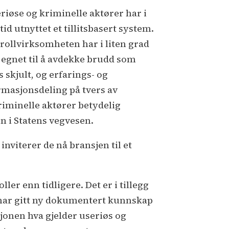
eriøse og kriminelle aktører har i
tid utnyttet et tillitsbasert system.
rollvirksomheten har i liten grad
 egnet til å avdekke brudd som
 skjult, og erfarings- og
rmasjonsdeling på tvers av
riminelle aktører betydelig
n i Statens vegvesen.
viterer de nå bransjen til et
ler enn tidligere. Det er i tillegg
e har gitt ny dokumentert kunnskap
jonen hva gjelder useriøs og