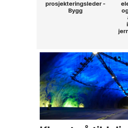
prosjekteringsleder -
el
Bygg
og
jer