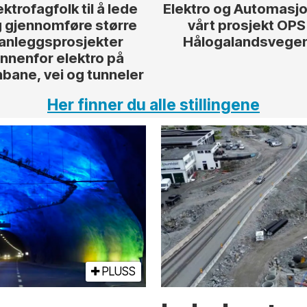
ektrofagfolk til å lede
Elektro og Automasjon
 gjennomføre større
vårt prosjekt OPS
anleggsprosjekter
Hålogalandsvege
innenfor elektro på
nbane, vei og tunneler
Her finner du alle stillingene
PLUSS