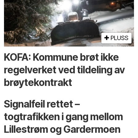
PLUSS
KOFA: Kommune brøt ikke
regelverket ved tildeling av
brøytekontrakt
Signalfeil rettet –
togtrafikken i gang mellom
Lillestrøm og Gardermoen