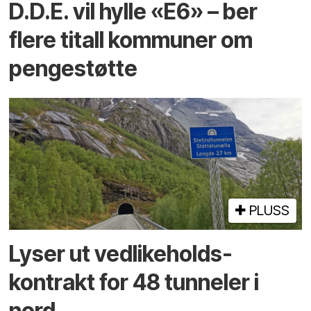
D.D.E. vil hylle «E6» – ber
flere titall kommuner om
pengestøtte
PLUSS
Lyser ut vedlikeholds­
kontrakt for 48 tunneler i
nord