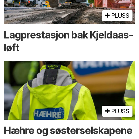
PLUSS
Lagprestasjon bak Kjeldaas-
løft
PLUSS
Hæhre og søster­selskapene