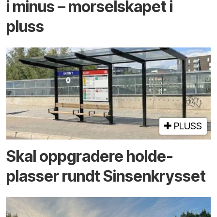
i minus – mor­selskapet i
pluss
PLUSS
Skal oppgradere holde­
plasser rundt Sinsenkrysset