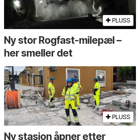
PLUSS
Ny stor Rogfast-milepæl –
her smeller det
PLUSS
Ny stasjon åpner etter