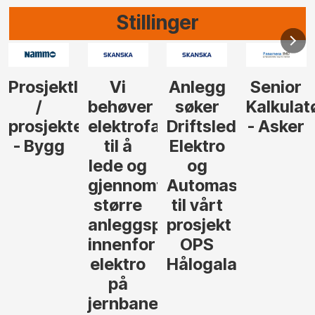
Stillinger
Anlegg
Senior
Senior
Prosjekt
søker
Kalkulatør
Tilbudsleder
r
agfolk
Driftsleder
- Asker
Anlegg
Elektro
- Oslo
og
føre
Automasjon
til vårt
rosjekter
prosjekt
OPS
Hålogalandsvegen
,