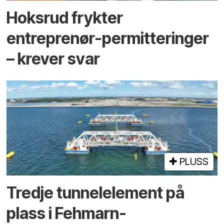
Hoksrud frykter
entreprenør-permitteringer
– krever svar
PLUSS
Tredje tunnel­element på
plass i Fehmarn-