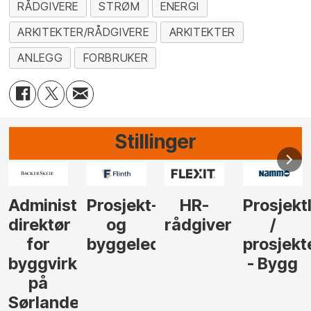
RÅDGIVERE
STRØM
ENERGI
ARKITEKTER/RÅDGIVERE
ARKITEKTER
ANLEGG
FORBRUKER
Stillinger
-
HR-
Prosjektleder
Vi
Anlegg
rådgiver
/
behøver
søker
der
prosjekteringsleder
elektrofagfolk
Driftsle
- Bygg
til å
Elektro
lede og
og
gjennomføre
Automas