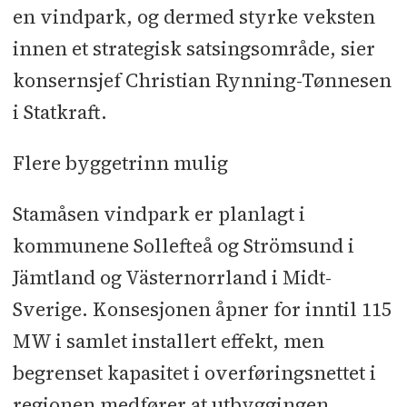
Rynning-Tønnesen.
en vindpark, og dermed styrke veksten
innen et strategisk satsingsområde, sier
Samlet for årets seks første måneder
konsernsjef Christian Rynning-Tønnesen
endte underliggende EBITDA på 6072
i Statkraft.
millioner kroner mot 7645 millioner
kroner i tilsvarende periode i 2010.
Flere byggetrinn mulig
Resultatet etter skatt ble 1880
millioner kroner sammenlignet med
Stamåsen vindpark er planlagt i
5596 millioner kroner i samme
kommunene Sollefteå og Strömsund i
periode i fjor.
Jämtland og Västernorrland i Midt-
Sverige. Konsesjonen åpner for inntil 115
- Statkraft tok i andre kvartal viktige
MW i samlet installert effekt, men
skritt i gjennomføringen av vår nye
begrenset kapasitet i overføringsnettet i
strategi. Selskapet inngikk mange
nye kraftavtaler med norsk industri,
regionen medfører at utbyggingen