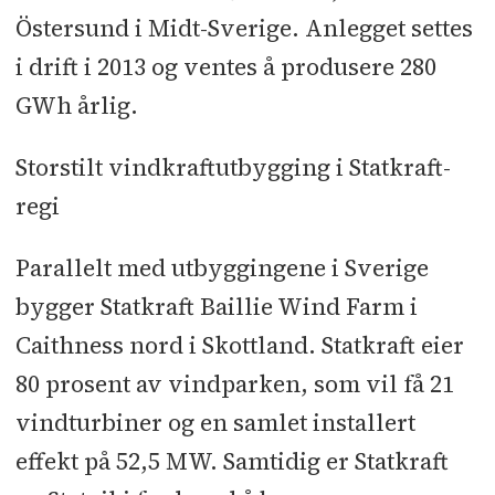
Östersund i Midt-Sverige. Anlegget settes
nedgang innen vannkraft.
i drift i 2013 og ventes å produsere 280
Ressurssituasjonen bedret seg
GWh årlig.
betydelig i vår og sommer, og ved
utgangen av andre kvartal var den
Storstilt vindkraftutbygging i Statkraft-
samlede magasinfyllingen i Norden
regi
på 96,5 prosent av normalt nivå,
tilsvarende 82,7 TWh. Ved inngangen
Parallelt med utbyggingene i Sverige
til kvartalet var magasinfyllingen i
bygger Statkraft Baillie Wind Farm i
Norden 45 prosent av det normale.
Caithness nord i Skottland. Statkraft eier
Gjennomgående har årets kraftpriser
80 prosent av vindparken, som vil få 21
vært høyere enn i 2010. I andre
vindturbiner og en samlet installert
kvartal var gjennomsnittlig
effekt på 52,5 MW. Samtidig er Statkraft
systempris i det nordiske markedet