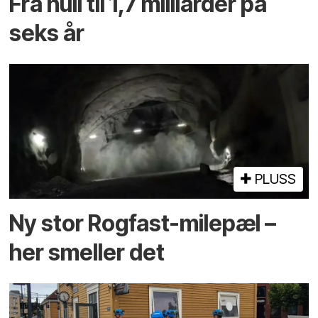
Fra null til 1,7 milliarder på
seks år
PLUSS
Ny stor Rogfast-milepæl –
her smeller det