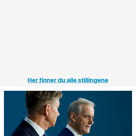
større
til vårt
anleggsprosjekter
prosjekt
innenfor
OPS
elektro
Hålogal
på
jernbane,
vei og
tunneler
Her finner du alle stillingene