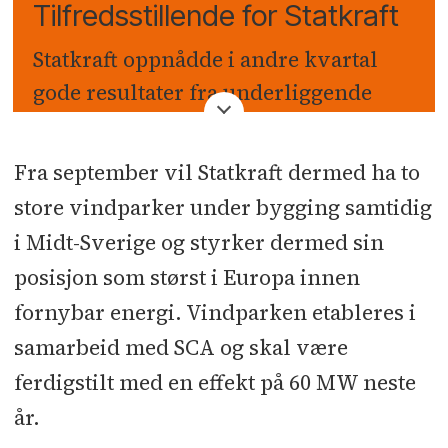
Tilfredsstillende for Statkraft
Statkraft oppnådde i andre kvartal
gode resultater fra underliggende
drift. Gjennom lavere produksjon,
men høyere priser ble
Fra september vil Statkraft dermed ha to
underliggende* driftsresultat før
store vindparker under bygging samtidig
avskrivninger (EBITDA) 1822
i Midt-Sverige og styrker dermed sin
millioner kroner sammenlignet med
posisjon som størst i Europa innen
1733 millioner kroner i tilsvarende
fornybar energi. Vindparken etableres i
kvartal i fjor. Som en følge av
samarbeid med SCA og skal være
urealiserte verdiendringer på
ferdigstilt med en effekt på 60 MW neste
kraftkontrakter og nedskrivning av
år.
aksjeporteføljen i E.ON AG, ble det