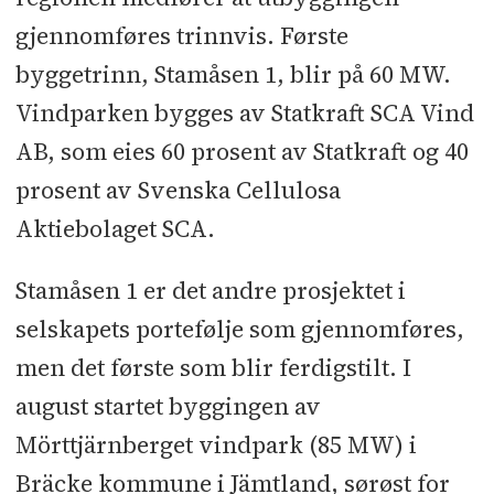
tok investeringsbeslutninger i
gjennomføres trinnvis. Første
vindkraftprosjekter i Sverige og
byggetrinn, Stamåsen 1, blir på 60 MW.
Skottland, og foretok oppkjøp i Brasil
Vindparken bygges av Statkraft SCA Vind
gjennom SN Power, sier Rynning-
AB, som eies 60 prosent av Statkraft og 40
Tønnesen.
prosent av Svenska Cellulosa
Aktiebolaget SCA.
Konsernets konsoliderte
kraftproduksjon for andre kvartal
Stamåsen 1 er det andre prosjektet i
var på 10,1 TWh, sammenlignet med
selskapets portefølje som gjennomføres,
10,5 TWh i samme periode i fjor. For
men det første som blir ferdigstilt. I
årets 6 første måneder var
august startet byggingen av
produksjonen 24,8 TWh mot 28,8
Mörttjärnberget vindpark (85 MW) i
TWh i 2010. Nedgangen i
Bräcke kommune i Jämtland, sørøst for
produksjonen skyldes i hovedsak