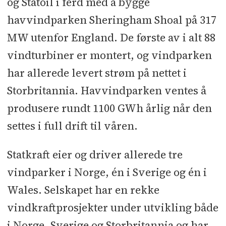
og Statoil i ferd med å bygge
52,2 EUR/MWh (44,9), mens den for
havvindparken Sheringham Shoal på 317
halvåret var 59,2 EUR/MWh (52,3).
MW utenfor England. De første av i alt 88
Den gjennomsnittlige spotprisen på
vindturbiner er montert, og vindparken
den tyske energibørsen EEX var på
har allerede levert strøm på nettet i
53,6 EUR/MWh (41,9) for andre
Storbritannia. Havvindparken ventes å
kvartal og 52,7 EUR/MWh (41,5) for
produsere rundt 1100 GWh årlig når den
halvåret. Terminprisene i andre
settes i full drift til våren.
halvår er lavere enn spotprisene i
samme periode i 2010.
Statkraft eier og driver allerede tre
vindparker i Norge, én i Sverige og én i
*Justert for urealiserte
Wales. Selskapet har en rekke
verdiendringer og vesentlige
vindkraftprosjekter under utvikling både
engangseffekter
i Norge, Sverige og Storbritannia og har