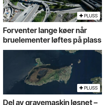
PLUSS
Forventer lange køer når
bru­elementer løftes på plass
PLUSS
Del av grave­maskin løsnet –