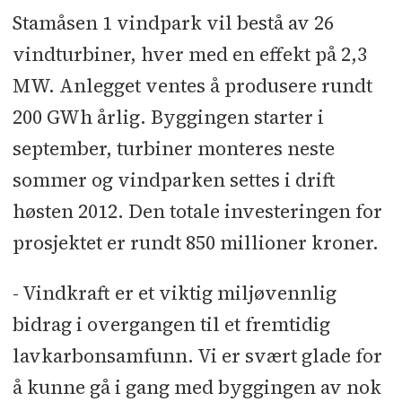
bokførte resultatet etter skatt -929
Stamåsen 1 vindpark vil bestå av 26
millioner kroner, sammenlignet med
vindturbiner, hver med en effekt på 2,3
1063 millioner kroner i andre kvartal
MW. Anlegget ventes å produsere rundt
2010.
200 GWh årlig. Byggingen starter i
- Resultatet fra driften er
september, turbiner monteres neste
tilfredsstillende, men
sommer og vindparken settes i drift
regnskapsresultatet er negativt
høsten 2012. Den totale investeringen for
grunnet urealiserte verdiendringer
prosjektet er rundt 850 millioner kroner.
og nedskrivning av aksjene i E.ON.
Gjennom kvartalet ble
- Vindkraft er et viktig miljøvennlig
ressurssituasjonen i Norden bedret
bidrag i overgangen til et fremtidig
betraktelig som en følge av mye
lavkarbonsamfunn. Vi er svært glade for
nedbør, sier konsernsjef Christian
å kunne gå i gang med byggingen av nok