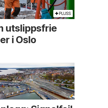
PLUSS
 utslippsfrie
r i Oslo