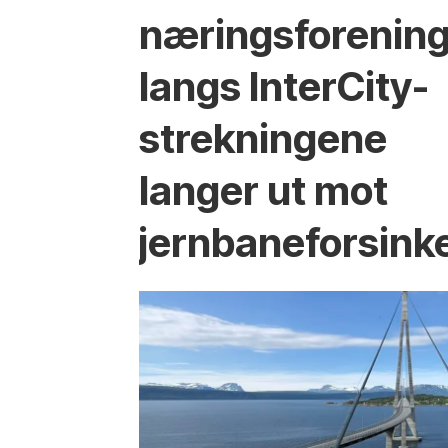
næringsforenin
langs InterCity-
strekningene
langer ut mot
jernbaneforsink