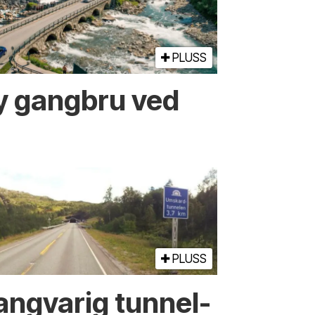
PLUSS
ny gangbru ved
PLUSS
angvarig tunnel­