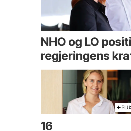
NHO og LO positiv
regjeringens kra
PLU
16