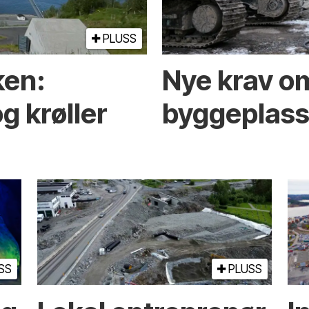
PLUSS
ken:
Nye krav om
g krøller
byggeplasse
SS
PLUSS