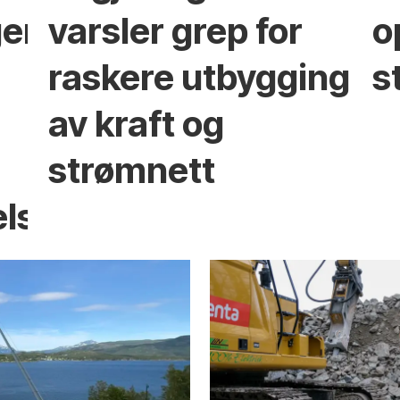
ger
varsler grep for
o
raskere utbygging
s
av kraft og
strømnett
elser