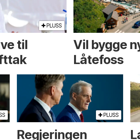
PLUSS
e til
Vil bygge 
fttak
Låtefoss
SS
PLUSS
Regjeringen
L