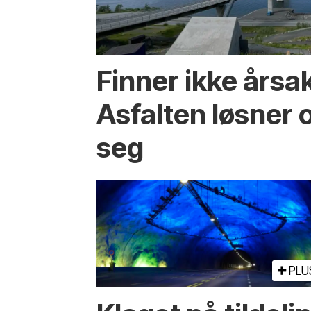
Finner ikke årsa
Asfalten løsner o
seg
PLU