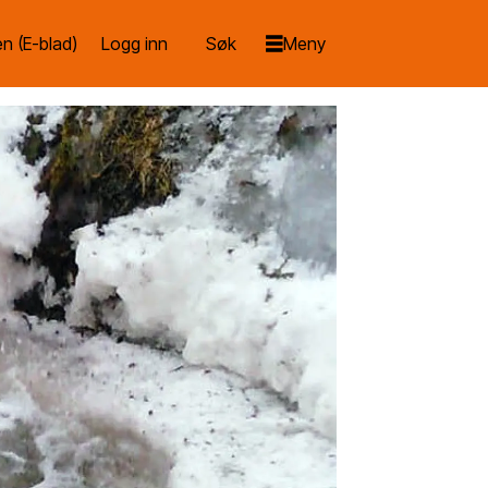
n (E-blad)
Logg inn