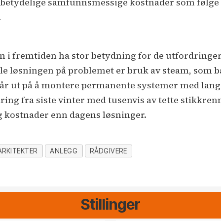
r betydelige samfunnsmessige kostnader som følge a
.
 i fremtiden ha stor betydning for de utfordringer
le løsningen på problemet er bruk av steam, som b
r ut på å montere permanente systemer med lang l
ring fra siste vinter med tusenvis av tette stikkren
g kostnader enn dagens løsninger.
ARKITEKTER
ANLEGG
RÅDGIVERE
Stillinger