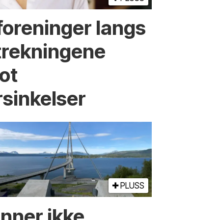
foreninger langs
strekningene
ot
rsinkelser
PLUSS
inner ikke