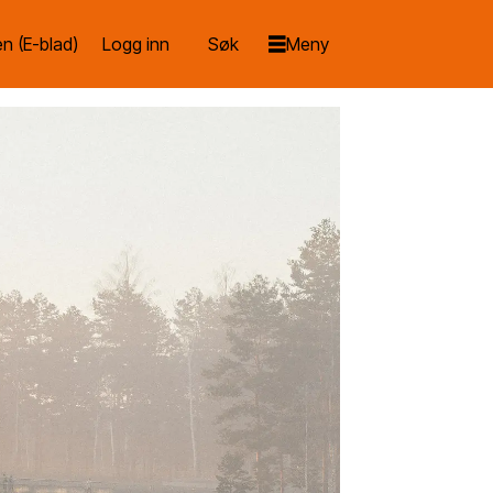
n (E-blad)
Logg inn