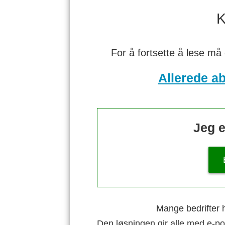
K
For å fortsette å lese må
Allerede a
Jeg e
Mange bedrifter h
Den løsningen gir alle med e-po