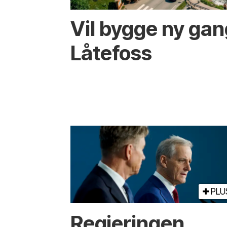
Vil bygge ny ga
Låtefoss
PLU
Regjeringen