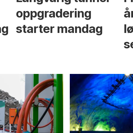
oppgradering
å
ng
starter mandag
l
s