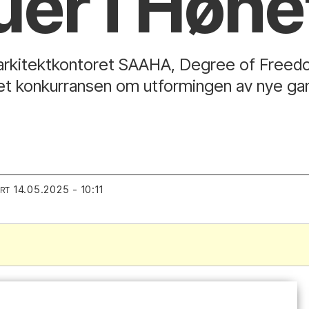
uer i Høn
rkitektkontoret SAAHA, Degree of Freedo
net konkurransen om utformingen av nye ga
14.05.2025 - 10:11
ERT
.