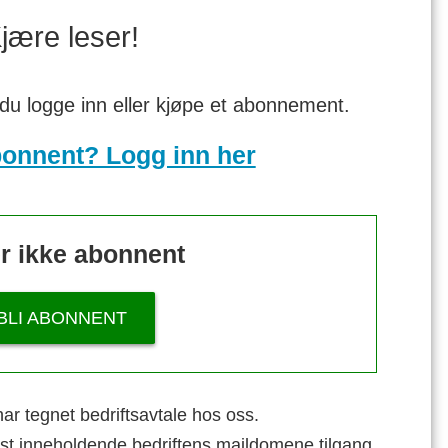
jære leser!
 du logge inn eller kjøpe et abonnement.
bonnent? Logg inn her
r ikke abonnent
BLI ABONNENT
ar tegnet bedriftsavtale hos oss.
st inneholdende bedriftens maildomene tilgang.