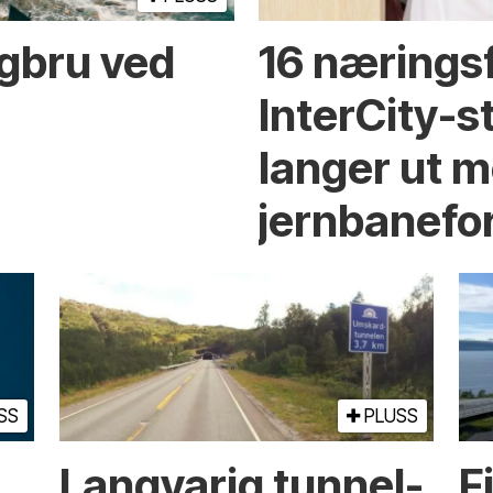
ngbru ved
16 nærings
InterCity-
langer ut m
jernbanefo
SS
PLUSS
Langvarig tunnel­
F