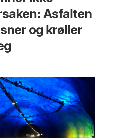
rsaken: Asfalten
øsner og krøller
eg