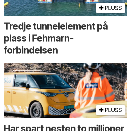
PLUSS
Tredje tunnel­element på
plass i Fehmarn-
forbindelsen
PLUSS
Har spart nesten to millioner