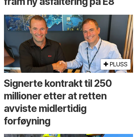
fram ny asfaltering på E8
PLUSS
Signerte kontrakt til 250
millioner etter at retten
avviste midlertidig
forføyning