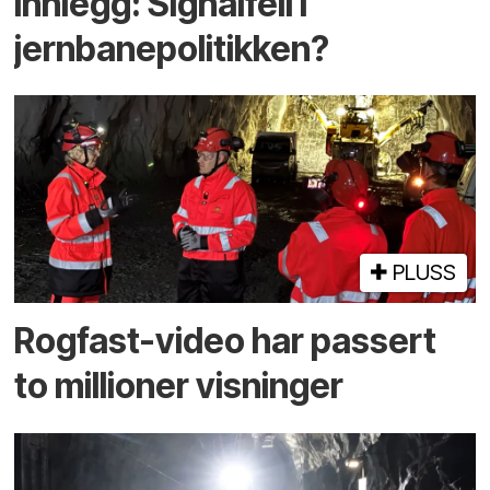
Innlegg: Signalfeil i
jernbanepolitikken?
PLUSS
Rogfast-video har passert
to millioner visninger