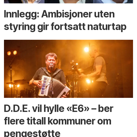
Innlegg: Ambisjoner uten
styring gir fortsatt naturtap
D.D.E. vil hylle «E6» – ber
flere titall kommuner om
pengestøtte