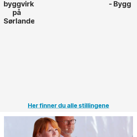
- Bygg
til å
Elektro
lede og
og
gjennomføre
Automas
større
til vårt
anleggsprosjekter
prosjekt
innenfor
OPS
elektro
Hålogal
på
jernbane,
vei og
tunneler
Her finner du alle stillingene