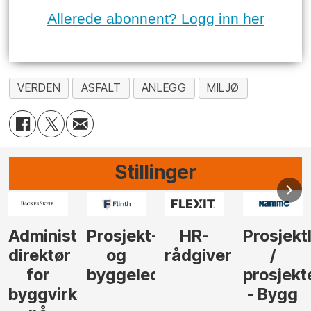
Allerede abonnent? Logg inn her
VERDEN
ASFALT
ANLEGG
MILJØ
Stillinger
-
HR-
Prosjektleder
Vi
Anlegg
rådgiver
/
behøver
søker
der
prosjekteringsleder
elektrofagfolk
Driftsle
- Bygg
til å
Elektro