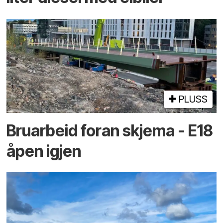
PLUSS
Bruarbeid foran skjema - E18
åpen igjen