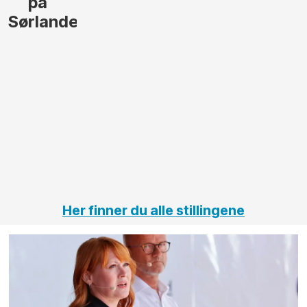
lede og
og
gjennomføre
Automas
større
til vårt
anleggsprosjekter
prosjekt
innenfor
OPS
elektro
Hålogal
på
jernbane,
vei og
tunneler
Her finner du alle stillingene