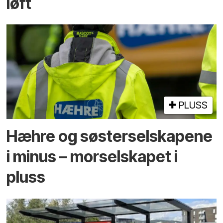
løft
PLUSS
Hæhre og søster­selskapene
i minus – mor­selskapet i
pluss