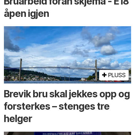
Bruarbeid foran skjema - E18
åpen igjen
PLUSS
Brevik bru skal jekkes opp og
forsterkes – stenges tre
helger