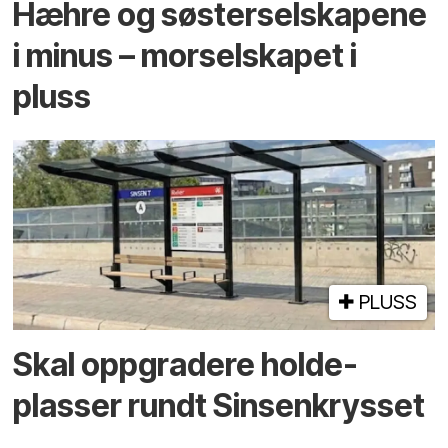
Hæhre og søster­selskapene
i minus – mor­selskapet i
pluss
PLUSS
Skal oppgradere holde­
plasser rundt Sinsenkrysset