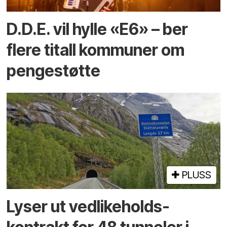
D.D.E. vil hylle «E6» – ber
flere titall kommuner om
pengestøtte
PLUSS
Lyser ut vedlikeholds­