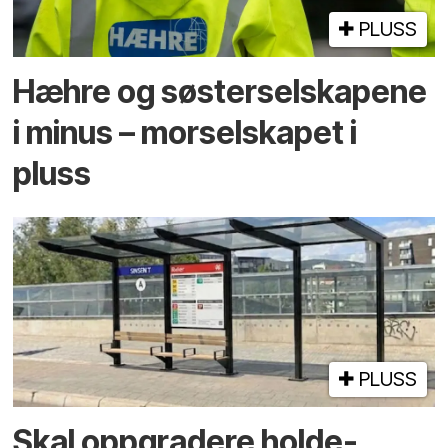
PLUSS
Hæhre og søster­selskapene
i minus – mor­selskapet i
pluss
PLUSS
Skal oppgradere holde­