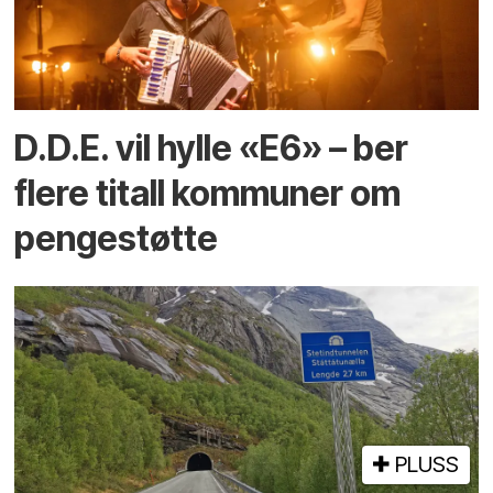
D.D.E. vil hylle «E6» – ber
flere titall kommuner om
pengestøtte
PLUSS