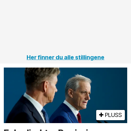
innenfor
OPS
elektro
Hålogal
på
jernbane,
vei og
tunneler
Her finner du alle stillingene
PLUSS