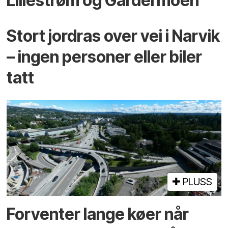
Lillestrøm og Gardermoen
Stort jordras over vei i Narvik
– ingen personer eller biler
tatt
PLUSS
Forventer lange køer når