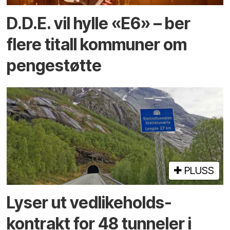
D.D.E. vil hylle «E6» – ber
flere titall kommuner om
pengestøtte
PLUSS
Lyser ut vedlikeholds­
kontrakt for 48 tunneler i