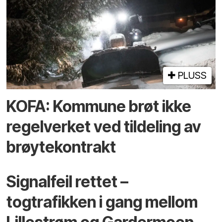
PLUSS
KOFA: Kommune brøt ikke
regelverket ved tildeling av
brøytekontrakt
Signalfeil rettet –
togtrafikken i gang mellom