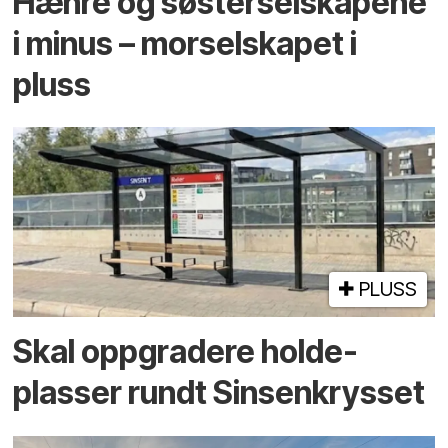
Hæhre og søster­selskapene
i minus – mor­selskapet i
pluss
PLUSS
Skal oppgradere holde­
plasser rundt Sinsenkrysset