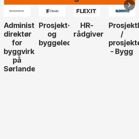
Administrerende
Prosjekt-
HR-
Prosjektl
direktør
og
rådgiver
/
for
byggeleder
prosjekte
byggvirksomhet
- Bygg
på
Sørlandet