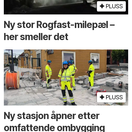
PLUSS
Ny stor Rogfast-milepæl –
her smeller det
PLUSS
Ny stasjon åpner etter
omfattende ombygging