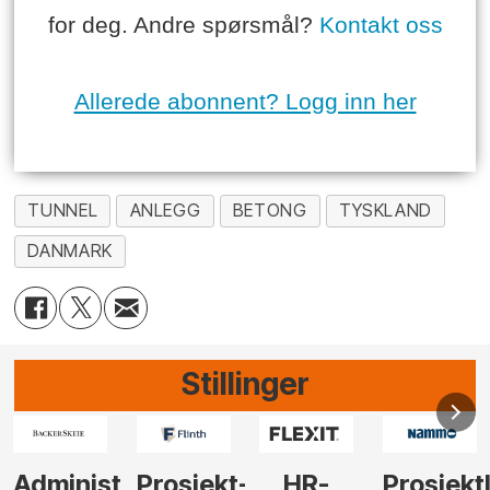
for deg. Andre spørsmål?
Kontakt oss
Allerede abonnent? Logg inn her
TUNNEL
ANLEGG
BETONG
TYSKLAND
DANMARK
Stillinger
-
HR-
Prosjektleder
Vi
Anlegg