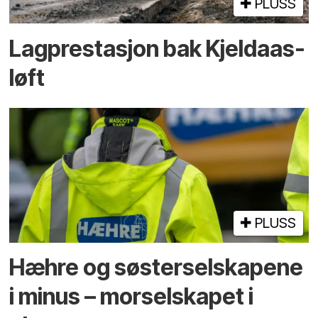
PLUSS
Lagprestasjon bak Kjeldaas-
løft
PLUSS
Hæhre og søster­selskapene
i minus – mor­selskapet i