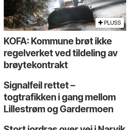
PLUSS
KOFA: Kommune brøt ikke
regelverket ved tildeling av
brøytekontrakt
Signalfeil rettet –
togtrafikken i gang mellom
Lillestrøm og Gardermoen
Stort jordras over vei i Narvik