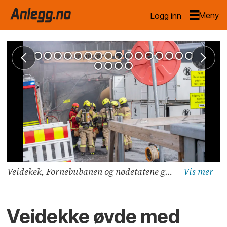
Logg inn
Veidekek, Fornebubanen og nødetatene gjennomførte en stor øvelse mandag. Foto: Sindre Sverdrup Strand
Veidekke øvde med