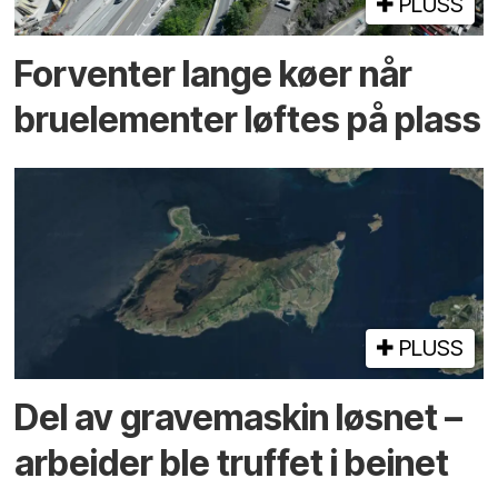
PLUSS
Forventer lange køer når
bru­elementer løftes på plass
PLUSS
Del av grave­maskin løsnet –
arbeider ble truffet i beinet