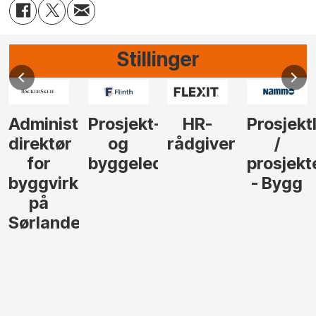
Stillinger
Administrerende
Prosjekt-
HR-
Prosjekt
direktør
og
rådgiver
/
for
byggeleder
prosjekt
byggvirksomhet
- Bygg
på
Sørlandet