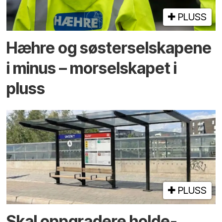
PLUSS
Hæhre og søster­selskapene
i minus – mor­selskapet i
pluss
PLUSS
Skal oppgradere holde­