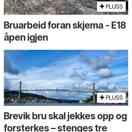
PLUSS
Bruarbeid foran skjema - E18
åpen igjen
PLUSS
Brevik bru skal jekkes opp og
forsterkes – stenges tre