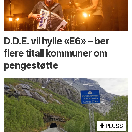
D.D.E. vil hylle «E6» – ber
flere titall kommuner om
pengestøtte
PLUSS