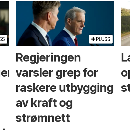
SS
PLUSS
Regjeringen
L
ger
varsler grep for
o
raskere utbygging
s
av kraft og
strømnett