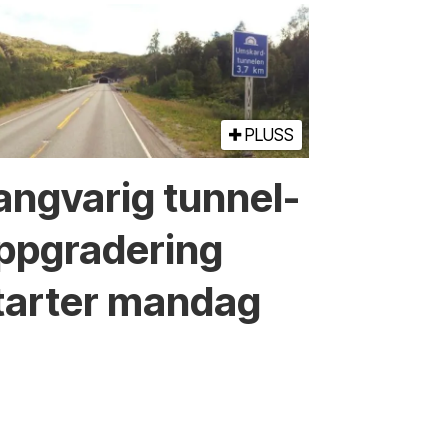
PLUSS
angvarig tunnel­
ppgradering
tarter mandag