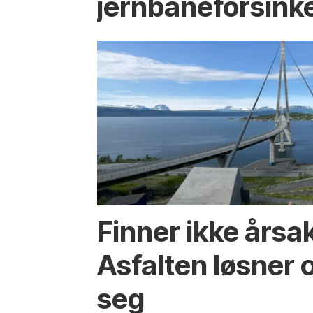
jernbaneforsink
Finner ikke årsa
Asfalten løsner o
seg