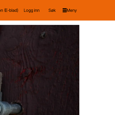
n (E-blad)
Logg inn