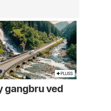
jernbane, v
PLUSS
ny gangbru ved