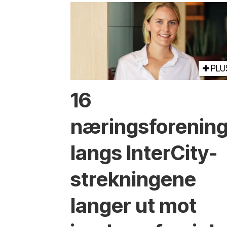
PLU
16
næringsforenin
langs InterCity-
strekningene
langer ut mot