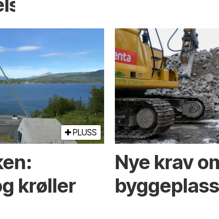
elser
PLUSS
ken:
Nye krav om
g krøller
byggeplasse