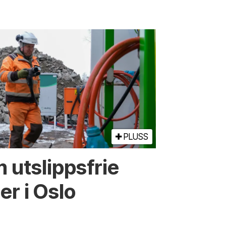
PLUSS
 utslippsfrie
r i Oslo