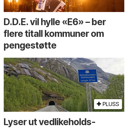
D.D.E. vil hylle «E6» – ber
flere titall kommuner om
pengestøtte
PLUSS
Lyser ut vedlikeholds­