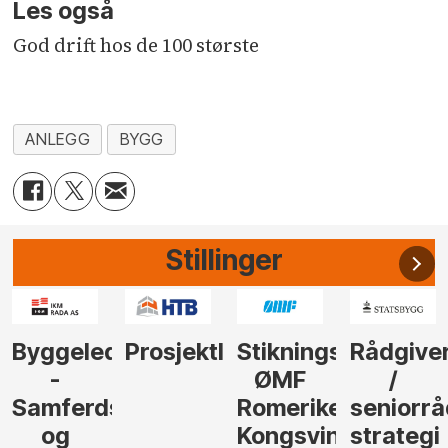
Les også
God drift hos de 100 største
ANLEGG
BYGG
Stillinger
der
Prosjektleder
Stikningsingeniør
Rådgiver
Anleggs
ØMF
/
til
sel
Romerike
seniorrådgiver
hotellpr
Kongsvinger
strategi
i Gulen