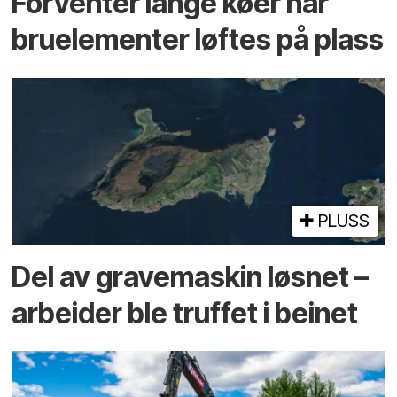
Forventer lange køer når
bru­elementer løftes på plass
PLUSS
Del av grave­maskin løsnet –
arbeider ble truffet i beinet