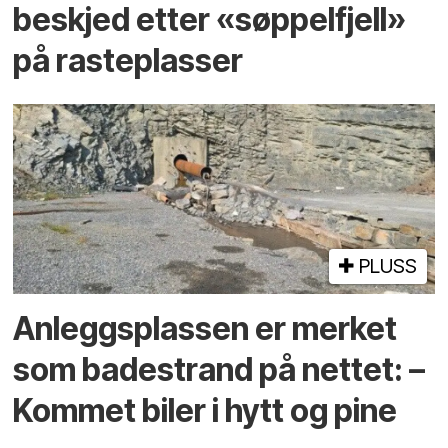
beskjed etter «søppelfjell»
på rasteplasser
PLUSS
Anleggs­plassen er merket
som bade­strand på nettet: –
Kommet biler i hytt og pine