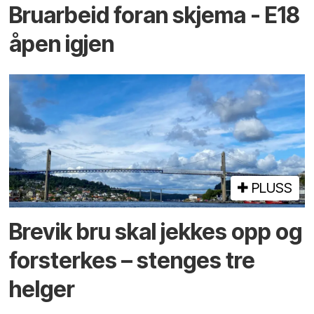
Bruarbeid foran skjema - E18
åpen igjen
PLUSS
Brevik bru skal jekkes opp og
forsterkes – stenges tre
helger