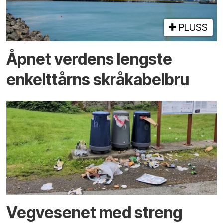
PLUSS
Åpnet verdens lengste
enkelt­tårns skrå­kabel­bru
Vegvesenet med streng