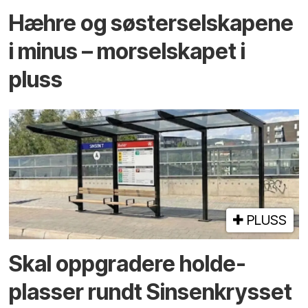
Hæhre og søster­selskapene
i minus – mor­selskapet i
pluss
PLUSS
Skal oppgradere holde­
plasser rundt Sinsenkrysset