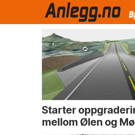
Emne:
e134
Starter oppgraderi
mellom Ølen og Mø