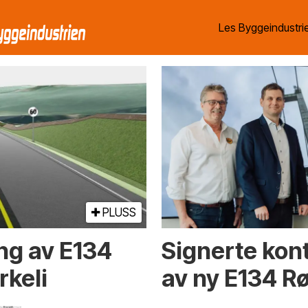
Les Byggeindustrie
PLUSS
ng av E134
Signerte kon
rkeli
av ny E134 Rø