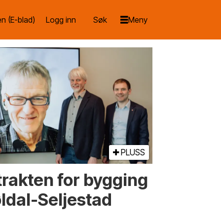
n (E-blad)
Logg inn
PLUSS
trakten for bygging
ldal-Seljestad