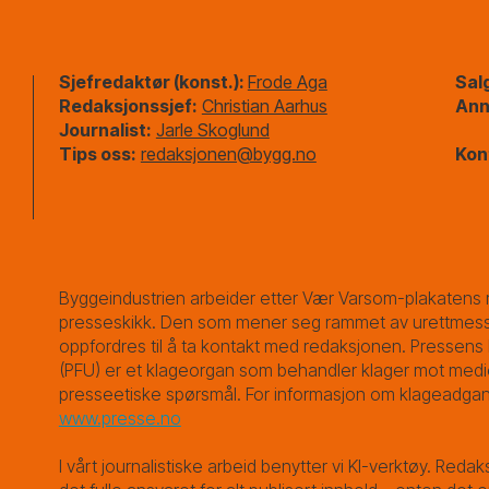
Sjefredaktør (konst.):
Frode Aga
Sal
Redaksjonssjef:
Christian Aarhus
Ann
Journalist:
Jarle Skoglund
Tips oss:
redaksjonen@bygg.no
Kon
Byggeindustrien arbeider etter Vær Varsom-plakatens r
presseskikk. Den som mener seg rammet av urettmess
oppfordres til å ta kontakt med redaksjonen. Pressens 
(PFU) er et klageorgan som behandler klager mot medi
presseetiske spørsmål. For informasjon om klageadgan
www.presse.no
I vårt journalistiske arbeid benytter vi KI-verktøy. Redak