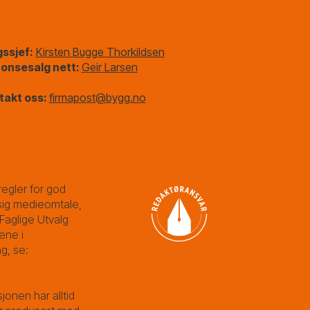
gssjef:
Kirsten Bugge Thorkildsen
onsesalg nett:
Geir Larsen
takt oss:
firmapost@bygg.no
egler for god
ig medieomtale,
Faglige Utvalg
ene i
g, se:
sjonen har alltid