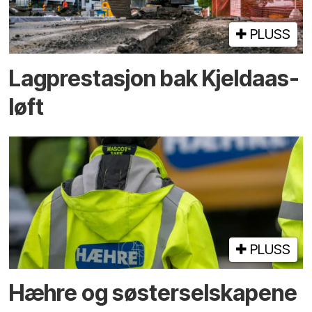
PLUSS
Lagprestasjon bak Kjeldaas-
løft
PLUSS
Hæhre og søster­selskapene