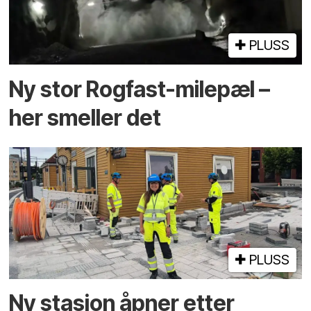
PLUSS
Ny stor Rogfast-milepæl –
her smeller det
PLUSS
Ny stasjon åpner etter