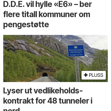
D.D.E. vil hylle «E6» – ber
flere titall kommuner om
pengestøtte
PLUSS
Lyser ut vedlikeholds­
kontrakt for 48 tunneler i
nord