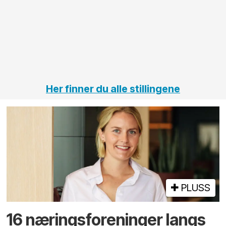
elektro
Hålogal
på
jernbane,
vei og
tunneler
Her finner du alle stillingene
PLUSS
16 næringsforeninger langs