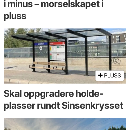
i minus – mor­selskapet i
pluss
PLUSS
Skal oppgradere holde­
plasser rundt Sinsenkrysset