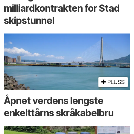
milliardkontrakten for Stad
skipstunnel
PLUSS
Åpnet verdens lengste
enkelt­tårns skrå­kabel­bru