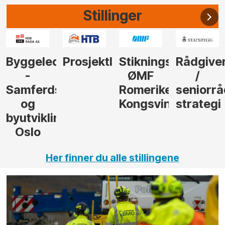
Stillinger
der
Prosjektleder
Stikningsingeniør
Rådgiver
Anleggs
ØMF
/
til
sel
Romerike
seniorrådgiver
hotellpr
Kongsvinger
strategi
i Gulen
ng,
Her finner du alle stillingene