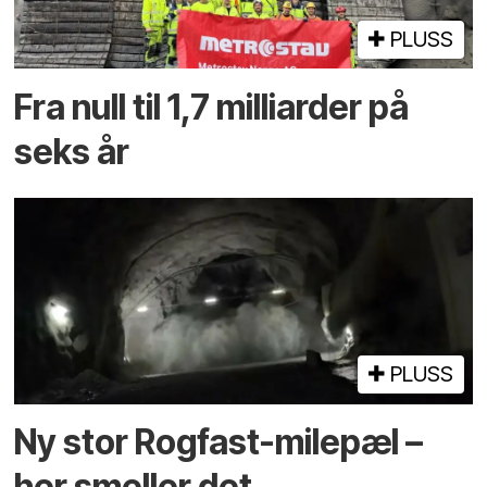
PLUSS
Fra null til 1,7 milliarder på
seks år
PLUSS
Ny stor Rogfast-milepæl –
her smeller det