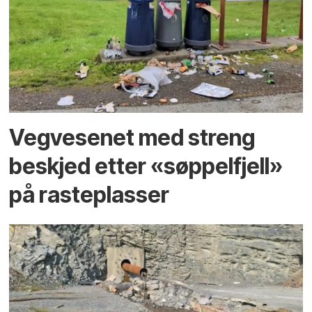
Vegvesenet med streng
beskjed etter «søppelfjell»
på rasteplasser