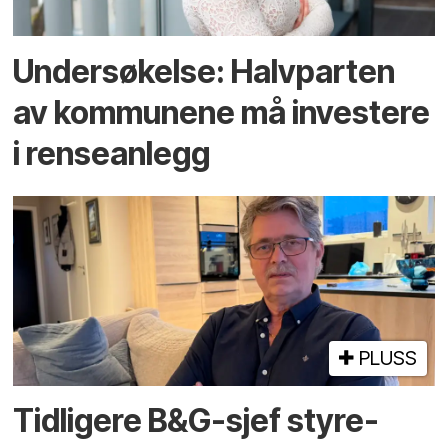
Undersøkelse: Halv­parten
av kommunene må investere
i rense­anlegg
PLUSS
Tidligere B&G-sjef styre­