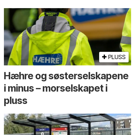
PLUSS
Hæhre og søster­selskapene
i minus – mor­selskapet i
pluss