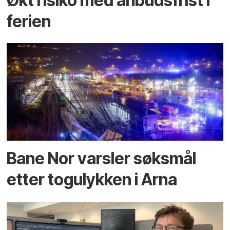
Økt risiko med anbuds­frist i
ferien
Bane Nor varsler søksmål
etter togulykken i Arna