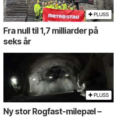
PLUSS
Fra null til 1,7 milliarder på
seks år
PLUSS
Ny stor Rogfast-milepæl –