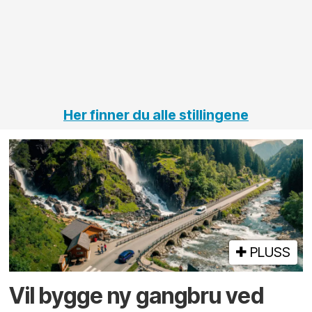
elektro
Hålogal
på
jernbane,
vei og
tunneler
Her finner du alle stillingene
PLUSS
Vil bygge ny gangbru ved