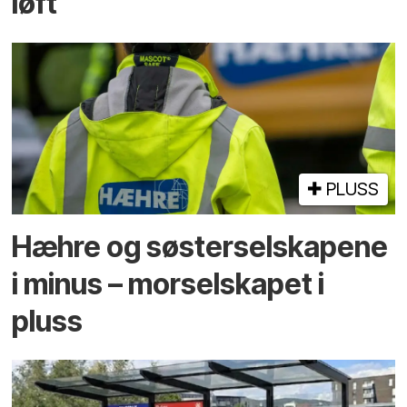
løft
PLUSS
Hæhre og søster­selskapene
i minus – mor­selskapet i
pluss