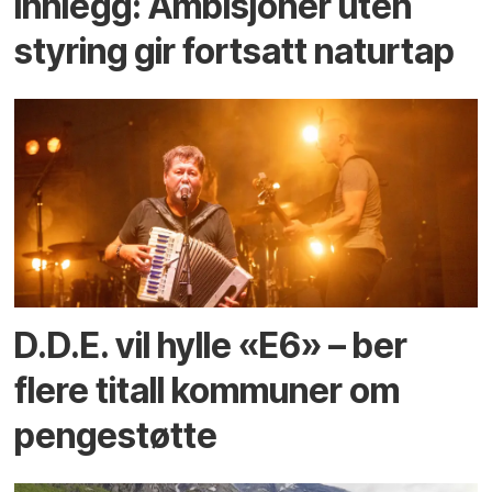
Innlegg: Ambisjoner uten
styring gir fortsatt naturtap
D.D.E. vil hylle «E6» – ber
flere titall kommuner om
pengestøtte