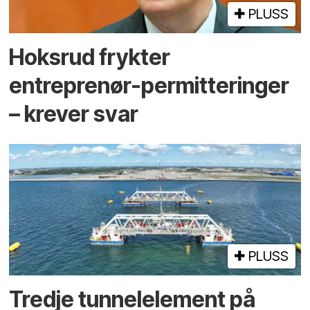
PLUSS
Hoksrud frykter
entreprenør-permitteringer
– krever svar
PLUSS
Tredje tunnel­element på