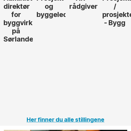
direktør
og
rådgiver
/
for
byggeleder
prosjekt
byggvirksomhet
- Bygg
på
Sørlandet
Her finner du alle stillingene