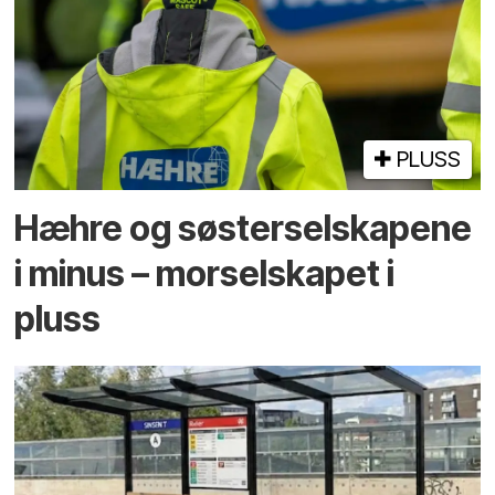
PLUSS
Hæhre og søster­selskapene
i minus – mor­selskapet i
pluss