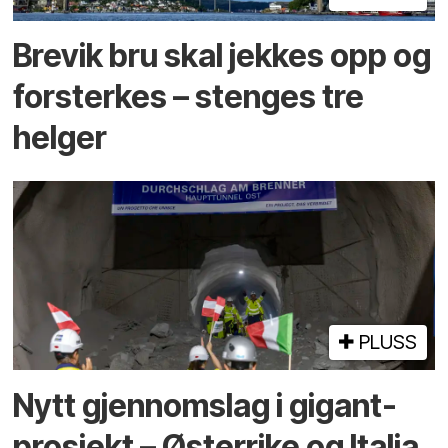
Brevik bru skal jekkes opp og
forsterkes – stenges tre
helger
PLUSS
Nytt gjennomslag i gigant­
prosjekt – Østerrike og Italia