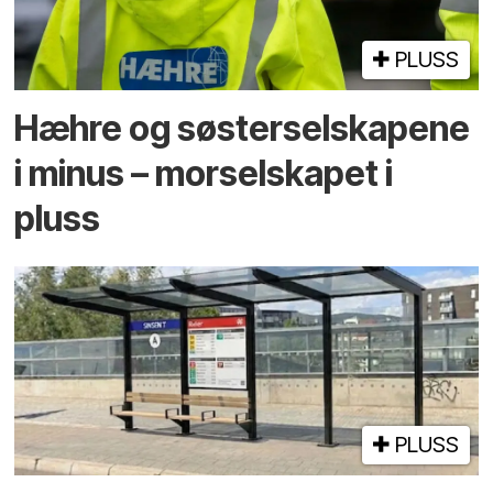
PLUSS
Hæhre og søster­selskapene
i minus – mor­selskapet i
pluss
PLUSS