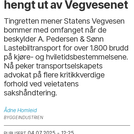
hengt ut av Vegvesenet
Tingretten mener Statens Vegvesen
bommer med omfanget når de
beskylder A. Pedersen & Sønn
Lastebiltransport for over 1.800 brudd
på kjøre- og hviletidsbestemmelsene.
Nå peker transportselskapets
advokat på flere kritikkverdige
forhold ved veietatens
sakshåndtering.
Ådne
Homleid
BYGGEINDUSTRIEN
04.07.2025 - 12:25
PUBLISERT