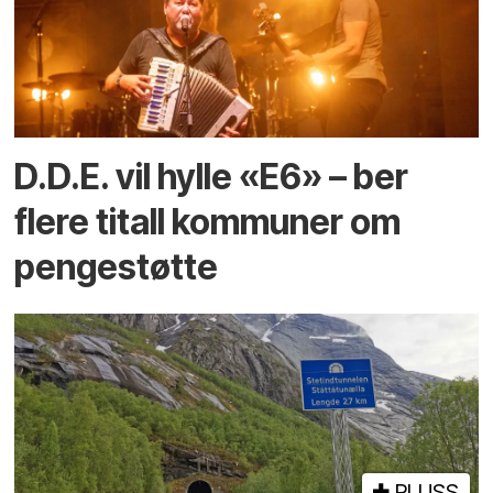
D.D.E. vil hylle «E6» – ber
flere titall kommuner om
pengestøtte
PLUSS