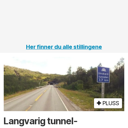
elektro
Hålogal
på
jernbane,
vei og
tunneler
Her finner du alle stillingene
PLUSS
Langvarig tunnel­