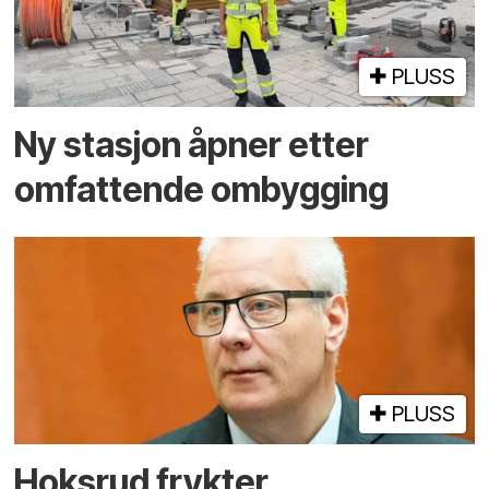
PLUSS
Ny stasjon åpner etter
omfattende ombygging
PLUSS
Hoksrud frykter