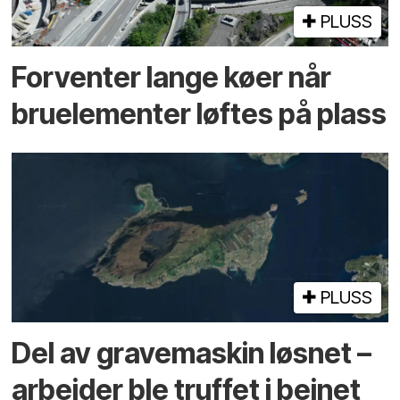
PLUSS
Forventer lange køer når
bru­elementer løftes på plass
PLUSS
Del av grave­maskin løsnet –
arbeider ble truffet i beinet