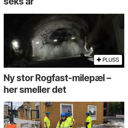
seks år
PLUSS
Ny stor Rogfast-milepæl –
her smeller det