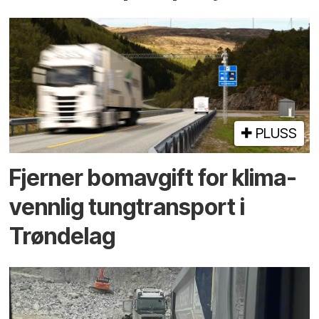
PLUSS
Fjerner bom­avgift for klima­
vennlig tung­transport i
Trøndelag