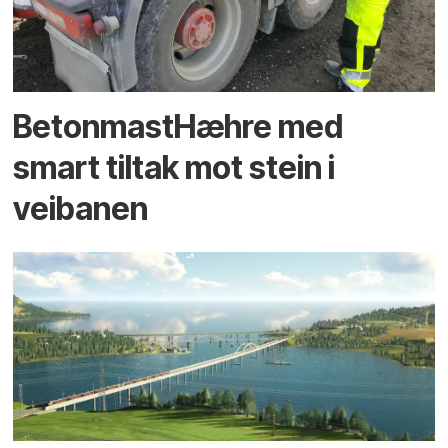
BetonmastHæhre med
smart tiltak mot stein i
veibanen