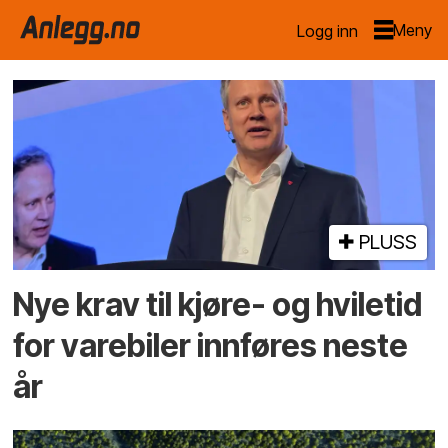
Logg inn
Emne:
transport
PLUSS
Nye krav til kjøre- og hviletid
for varebiler innføres neste
år