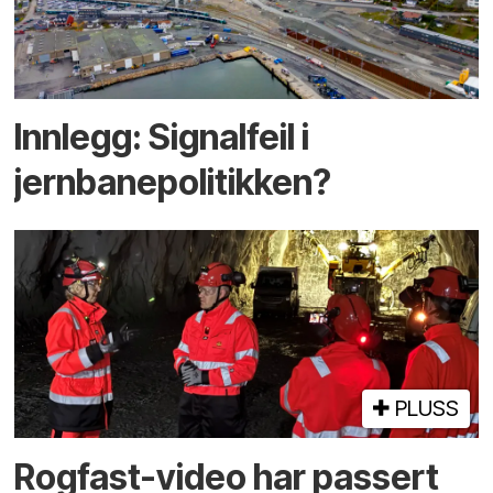
Innlegg: Signalfeil i
jernbanepolitikken?
PLUSS
Rogfast-video har passert