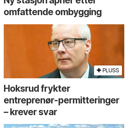
Ny stasjon åpner etter
omfattende ombygging
PLUSS
Hoksrud frykter
entreprenør-permitteringer
– krever svar