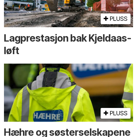
PLUSS
Lagprestasjon bak Kjeldaas-
løft
PLUSS
Hæhre og søster­selskapene