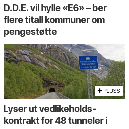
D.D.E. vil hylle «E6» – ber
flere titall kommuner om
pengestøtte
PLUSS
Lyser ut vedlikeholds­
kontrakt for 48 tunneler i