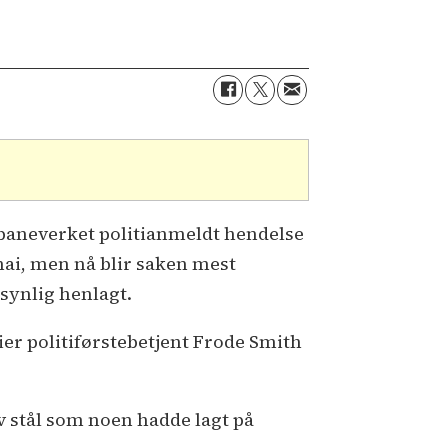
baneverket politianmeldt hendelse
mai, men nå blir saken mest
synlig henlagt.
er politiførstebetjent Frode Smith
v stål som noen hadde lagt på