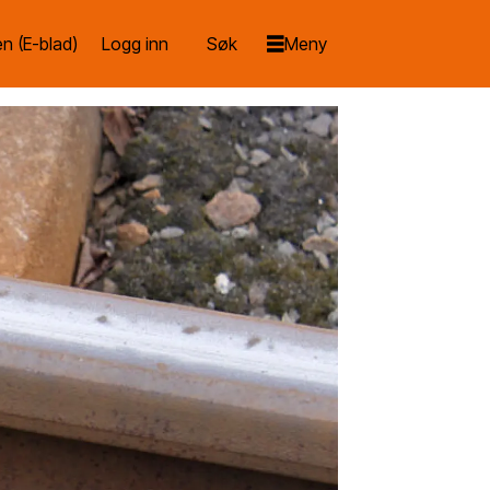
n (E-blad)
Logg inn