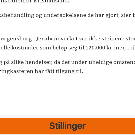
ike utenfor Kristiansand.
saksbehandling og undersøkelsene de har gjort, sier
Jørgensborg i Jernbaneverket var ikke steinene stor
lle kostnader som beløp seg til 120.000 kroner, i ti
 på slike hendelser, da det under uheldige omstend
ingkasteren har fått tilgang til.
Stillinger