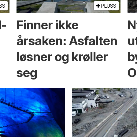
SS
PLUSS
l­
Finner ikke
N
årsaken: Asfalten
u
løsner og krøller
b
seg
O