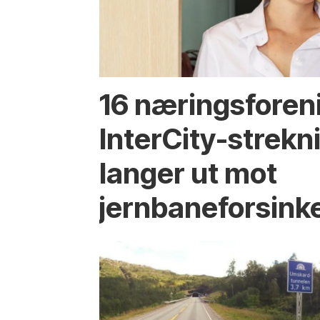
16 næringsforen
InterCity-strek
langer ut mot
jernbaneforsink