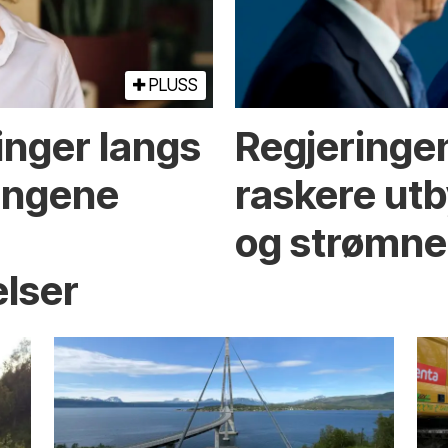
PLUSS
inger langs
Regjeringen
ningene
raskere utb
og strømne
elser