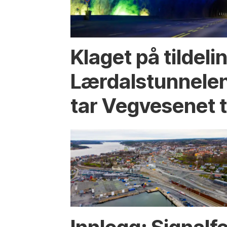
Klaget på tildeli
Lærdalstunnelen
tar Vegvesenet ti