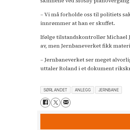
skinnene ved Mosby planovergang l
– Vi må forholde oss til politiets 
innrømmer at han er skuffet.
Ifølge tilstandskontrollør Michael 
av, men Jernbaneverket fikk materie
– Jernbaneverket ser meget alvorlig
uttaler Roland i et dokument rikskr
SØRLANDET
ANLEGG
JERNBANE