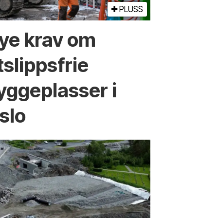
PLUSS
ye krav om
tslippsfrie
yggeplasser i
slo