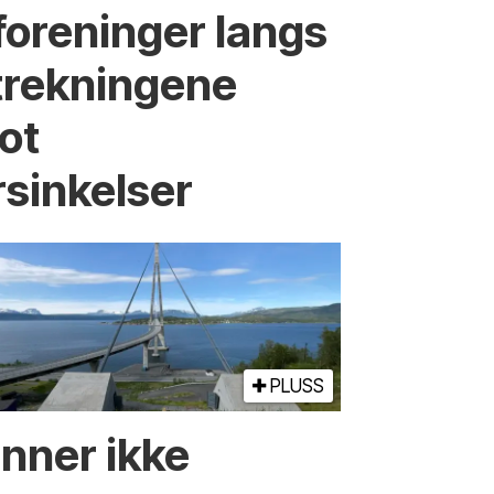
foreninger langs
strekningene
ot
rsinkelser
PLUSS
inner ikke