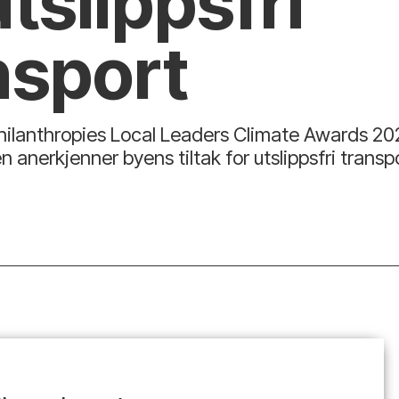
utslippsfri
nsport
 Philanthropies Local Leaders Climate Awards 202
sen anerkjenner byens tiltak for utslippsfri tra