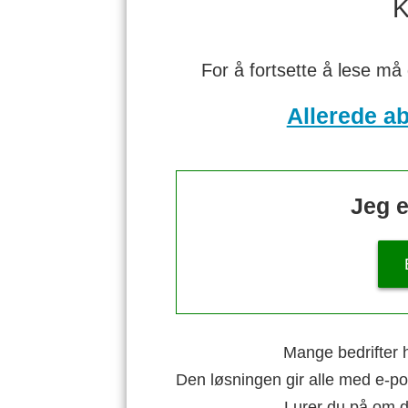
K
For å fortsette å lese må
Allerede a
Jeg e
Mange bedrifter h
Den løsningen gir alle med e-po
Lurer du på om di