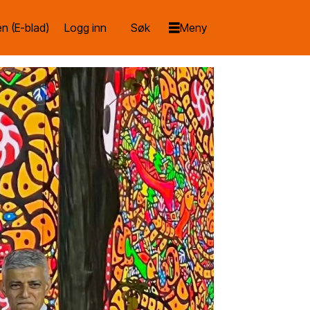
n (E-blad)
Logg inn