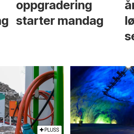
oppgradering
å
ng
starter mandag
l
s
PLUSS