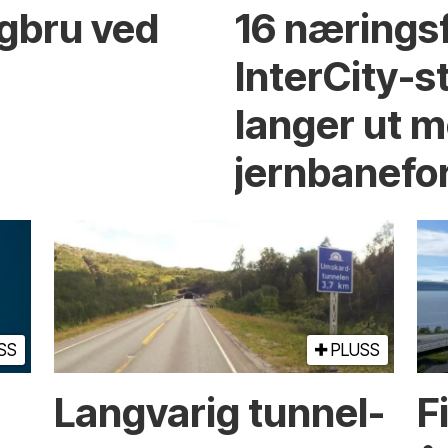
ngbru ved
16 nærings
InterCity-
langer ut m
jernbanefo
SS
PLUSS
Langvarig tunnel­
F