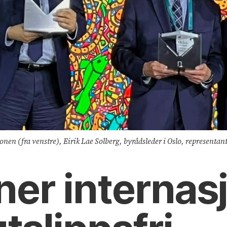
en (fra venstre), Eirik Lae Solberg, byrådsleder i Oslo, representant
ner internas