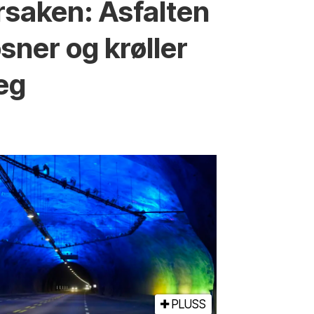
rsaken: Asfalten
øsner og krøller
eg
PLUSS