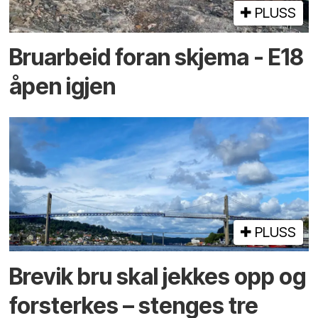
PLUSS
Bruarbeid foran skjema - E18
åpen igjen
PLUSS
Brevik bru skal jekkes opp og
forsterkes – stenges tre