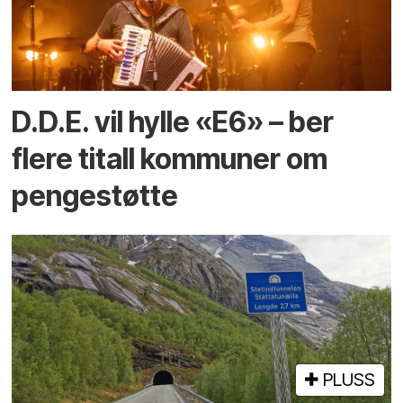
D.D.E. vil hylle «E6» – ber
flere titall kommuner om
pengestøtte
PLUSS