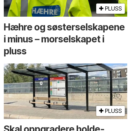
PLUSS
Hæhre og søster­selskapene
i minus – mor­selskapet i
pluss
PLUSS
Skal oppgradere holde­