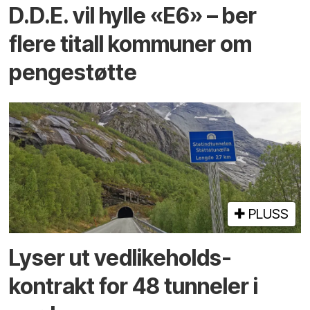
D.D.E. vil hylle «E6» – ber
flere titall kommuner om
pengestøtte
PLUSS
Lyser ut vedlikeholds­
kontrakt for 48 tunneler i