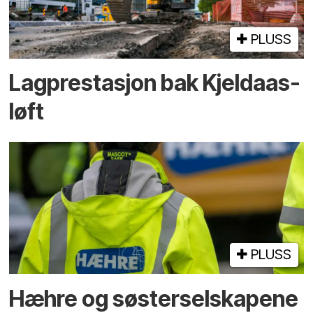
PLUSS
Lagprestasjon bak Kjeldaas-
løft
PLUSS
Hæhre og søster­selskapene