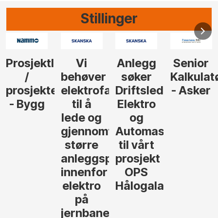
Stillinger
Anlegg
Senior
Senior
Prosjekt
søker
Kalkulatør
Tilbudsleder
r
agfolk
Driftsleder
- Asker
Anlegg
Elektro
- Oslo
og
føre
Automasjon
til vårt
rosjekter
prosjekt
OPS
Hålogalandsvegen
,