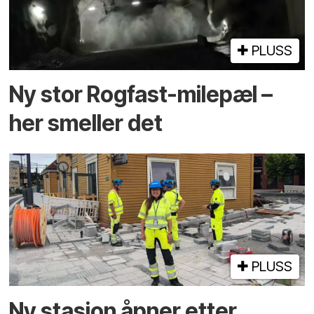
PLUSS
Ny stor Rogfast-milepæl –
her smeller det
PLUSS
Ny stasjon åpner etter