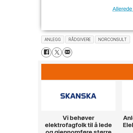
Allerede
ANLEGG
RÅDGIVERE
NORCONSULT
Vi behøver
Anl
elektrofagfolk til å lede
Ele
og gjennomføre større