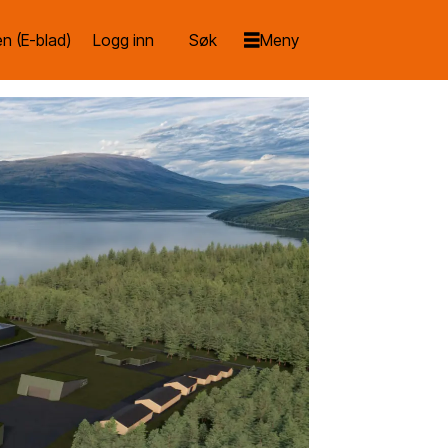
n (E-blad)
Logg inn