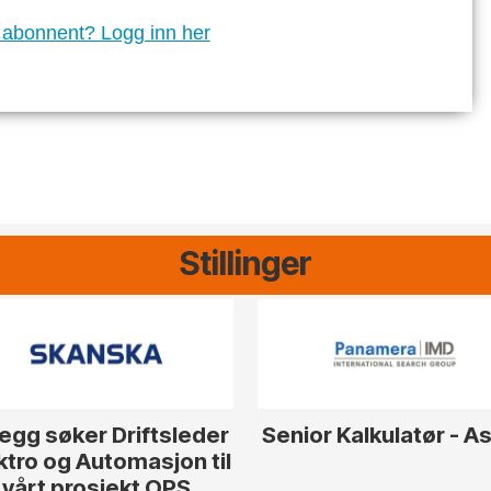
 abonnent? Logg inn her
Stillinger
egg søker Driftsleder
Senior Kalkulatør - A
ktro og Automasjon til
vårt prosjekt OPS