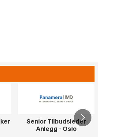
sker
Senior Tilbudsleder
Prosjekt
Anlegg - Oslo