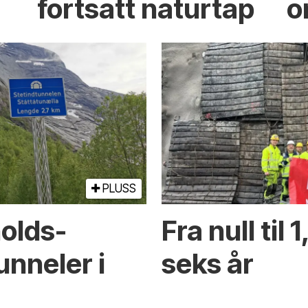
fortsatt naturtap
o
PLUSS
holds­
Fra null til 
unneler i
seks år