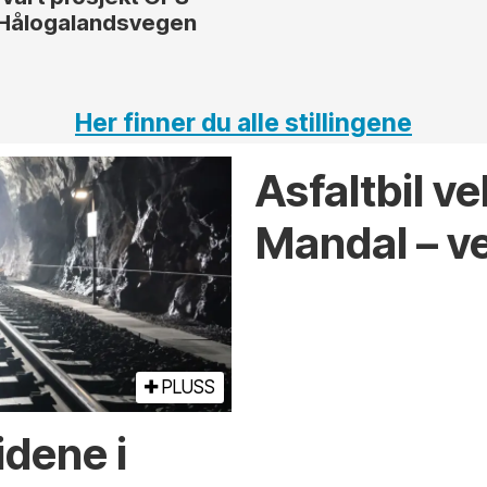
Hålogalandsvegen
Her finner du alle stillingene
Asfaltbil v
Mandal – v
PLUSS
dene i