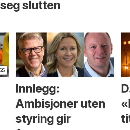
seg slutten
SS
Innlegg:
D
Ambisjoner uten
«
styring gir
t