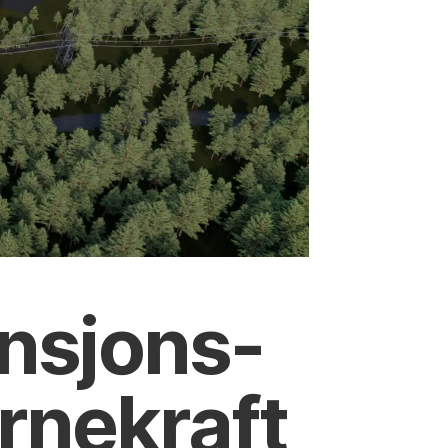
ensjons­
rnekraft