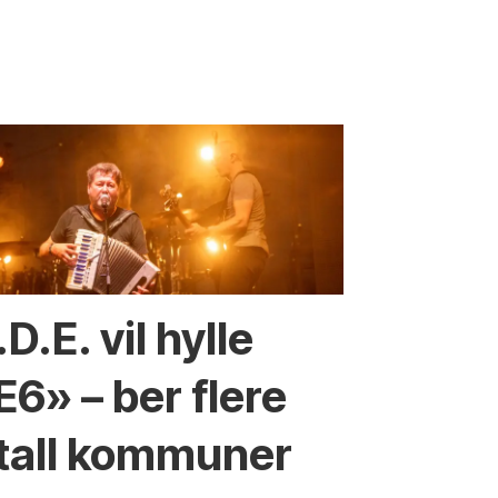
.D.E. vil hylle
E6» – ber flere
itall kommuner