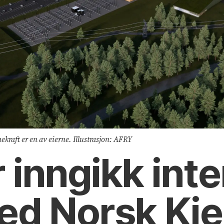
ekraft er en av eierne. Illustrasjon: AFRY
 inngikk int
ed Norsk Kje