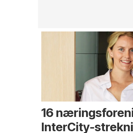
16 næringsforen
InterCity-strek