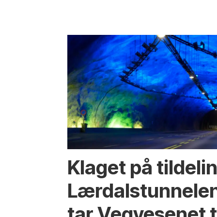
Klaget på tildeli
Lærdalstunnelen
tar Vegvesenet ti