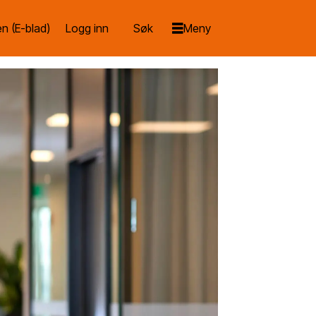
n (E-blad)
Logg inn