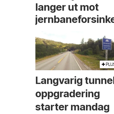
langer ut mot
jernbaneforsink
PLU
Langvarig tunne
oppgradering
starter mandag