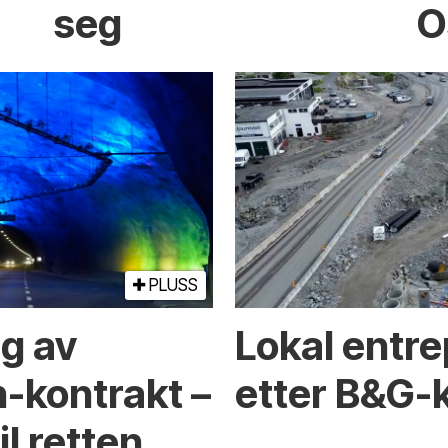
seg
O
PLUSS
ng av
Lokal entre
-kontrakt –
etter B&G-
l retten