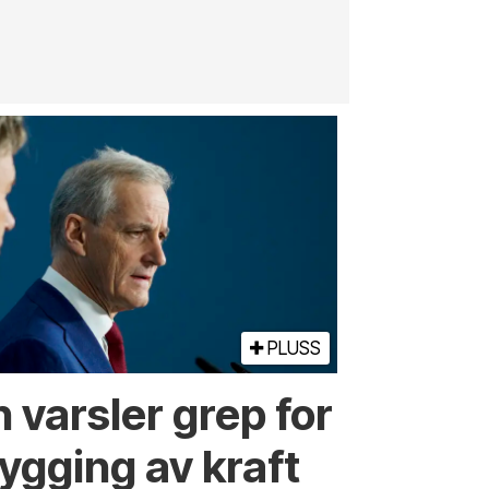
innenfor
jernbane, v
PLUSS
 varsler grep for
ygging av kraft