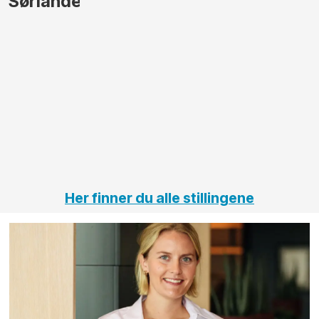
gjennomføre
Automas
større
til vårt
anleggsprosjekter
prosjekt
innenfor
OPS
elektro
Hålogal
på
jernbane,
vei og
tunneler
Her finner du alle stillingene