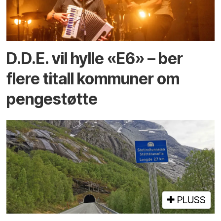
D.D.E. vil hylle «E6» – ber
flere titall kommuner om
pengestøtte
PLUSS