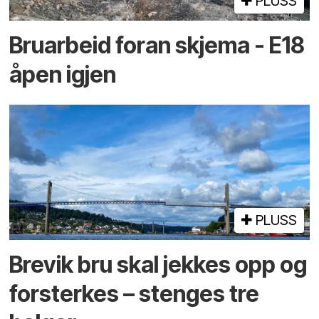
PLUSS
Bruarbeid foran skjema - E18
åpen igjen
PLUSS
Brevik bru skal jekkes opp og
forsterkes – stenges tre