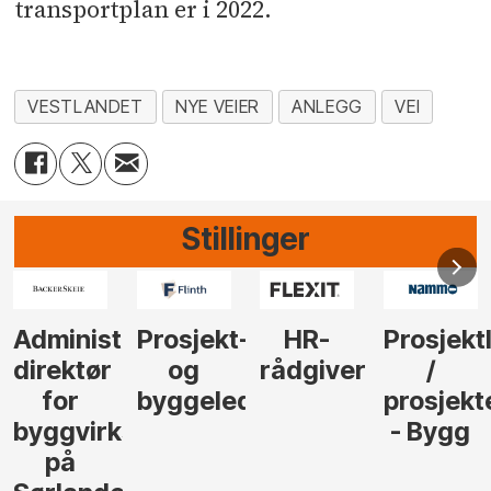
transportplan er i 2022.
VESTLANDET
NYE VEIER
ANLEGG
VEI
Stillinger
-
HR-
Prosjektleder
Vi
Anlegg
rådgiver
/
behøver
søker
der
prosjekteringsleder
elektrofagfolk
Driftsle
- Bygg
til å
Elektro
lede og
og