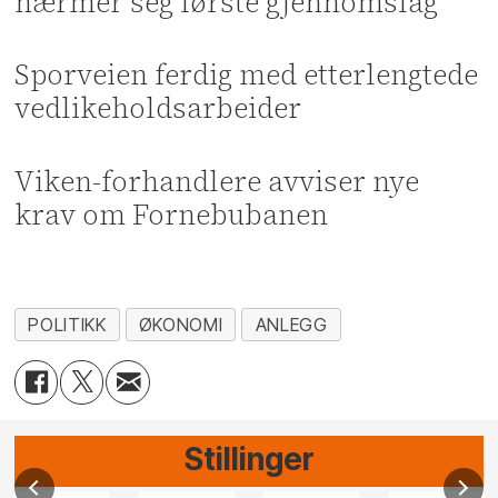
nærmer seg første gjennomslag
Sporveien ferdig med etterlengtede
vedlikeholdsarbeider
Viken-forhandlere avviser nye
krav om Fornebubanen
POLITIKK
ØKONOMI
ANLEGG
Stillinger