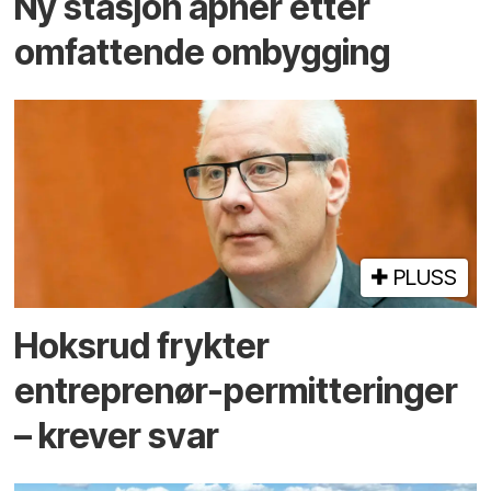
Ny stasjon åpner etter
omfattende ombygging
PLUSS
Hoksrud frykter
entreprenør-permitteringer
– krever svar