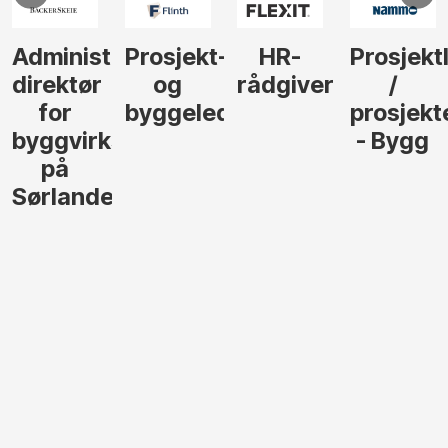
Administrerende
Prosjekt-
HR-
Prosjekt
direktør
og
rådgiver
/
for
byggeleder
prosjekt
byggvirksomhet
- Bygg
på
Sørlandet