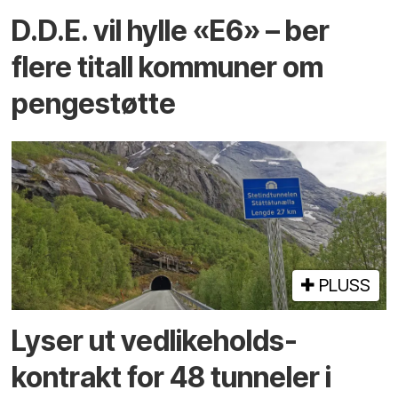
D.D.E. vil hylle «E6» – ber
flere titall kommuner om
pengestøtte
PLUSS
Lyser ut vedlikeholds­
kontrakt for 48 tunneler i